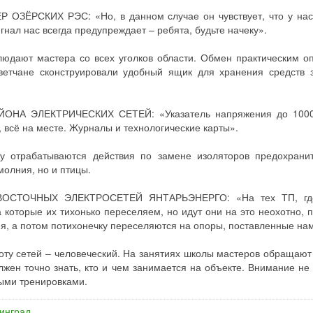
ОЗЁРСКИХ РЭС: «Но, в данном случае он чувствует, что у нас
гнал нас всегда предупреждает – ребята, будьте начеку».
людают мастера со всех уголков области. Обмен практическим о
ветчане сконструировали удобный ящик для хранения средств 
НА ЭЛЕКТРИЧЕСКИХ СЕТЕЙ: «Указатель напряжения до 1000 
 всё на месте. Журналы и технологические карты».
у отрабатываются действия по замене изоляторов предохрани
молния, но и птицы.
ОСТОЧНЫХ ЭЛЕКТРОСЕТЕЙ ЯНТАРЬЭНЕРГО: «На тех ТП, гд
которые их тихонько переселяем, но идут они на это неохотно, п
я, а потом потихонечку переселяются на опоры, поставленные на
ту сетей – человеческий. На занятиях школы мастеров обращают
лжен точно знать, кто и чем занимается на объекте. Внимание не
ными тренировками.
инград