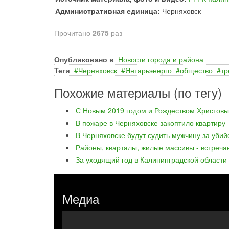
Административная единица:
Черняховск
Прочитано
2675
раз
Опубликовано в
Новости города и района
Теги
Черняховск
Янтарьэнерго
общество
тр
Похожие материалы (по тегу)
С Новым 2019 годом и Рождеством Христовы
В пожаре в Черняховске закоптило квартиру
В Черняховске будут судить мужчину за уби
Районы, кварталы, жилые массивы - встреча
За уходящий год в Калининградской области
Медиа