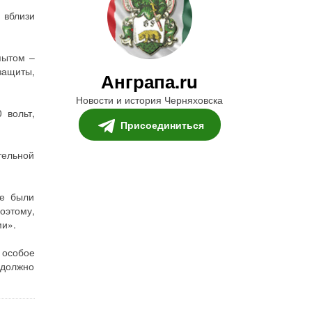
 вблизи
пытом –
защиты,
Анграпа.ru
Новости и история Черняховска
вольт,
Присоединиться
тельной
е были
оэтому,
ми».
 особое
 должно