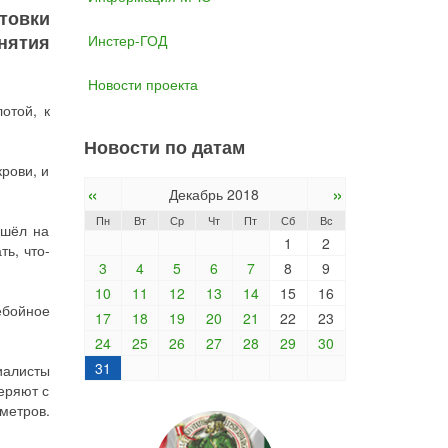
товки
нятия
Инстер-ГОД
Новости проекта
отой, к
Новости по датам
рови, и
«
»
Декабрь 2018
Пн
Вт
Ср
Чт
Пт
Сб
Вс
ишёл на
1
2
ть, что-
3
4
5
6
7
8
9
10
11
12
13
14
15
16
ебойное
17
18
19
20
21
22
23
24
25
26
27
28
29
30
31
иалисты
еряют с
метров.