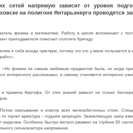
ких сетей напрямую зависит от уровня подго
ховске на полигоне Янтарьэнерго проводятся за
атель физики и математики. Работу в школе вспоминает с тепл
лант преподавателя помогает сплотить бригаду.
я себя всегда чувствую, потому что это у меня получается в к
 работ».
Но физика не самым любимым предметом была, но когда пр
ого интересного рассказывал, и самому становится интересно узна
 и правила Киргофа. От этих знаний зависит не только беспер
ров.
 Потом окапывание и осмотр всех железобетонных стоек. Спец
е-то торчит арматура – подъём запрещён. Заземляющую шину изм
 коррозии. Особенно быстро металл ржавеет на глубине 20 санти
ельного сигнализатора напряжения.