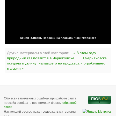
Акция «Сирень Победы» на площади Черняховского
Другие материалы в этой категории:
« В этом году
природный газ появится в Черняховске
В Черняховске
осудили мужчину, напавшего на продавца и ограбившего
магазин »
Обо всех замеченных ошибках при работе сайта
просьба сообщать при помощи формы
обратной
связи
.
Настоящий ресурс может содержать материалы
18+.