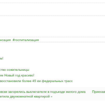
нсация
госпитализация
м!
йство сожительницы
ем Новый год красиво!
 восстановили более 45 км федеральных трасс
овске загорелись выключатели в подъезде жилого дома
Приеха
ретила двухкомнатной квартирой »