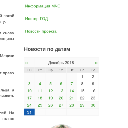
Информация МЧС
ый покой
Инстер-ГОД
ту.
Новости проекта
и снова
женщины
Новости по датам
 Медики
«
»
Декабрь 2018
Пн
Вт
Ср
Чт
Пт
Сб
Вс
т право
1
2
3
4
5
6
7
8
9
льца, а
10
11
12
13
14
15
16
ачивать
17
18
19
20
21
22
23
24
25
26
27
28
29
30
31
лей. На
 только