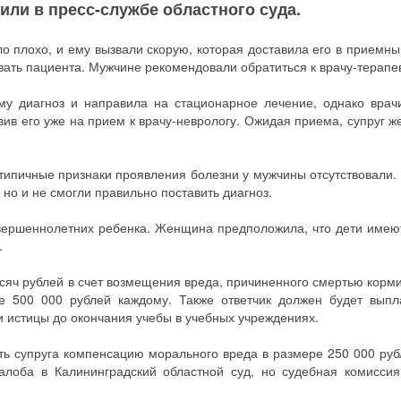
ли в пресс-службе областного суда.
ало плохо, и ему вызвали скорую, которая доставила его в приемн
вать пациента. Мужчине рекомендовали обратиться к врачу-терапев
му диагноз и направила на стационарное лечение, однако врач
вив его уже на прием к врачу-неврологу. Ожидая приема, супруг 
етипичные признаки проявления болезни у мужчины отсутствовали.
 но и не смогли правильно поставить диагноз.
вершеннолетних ребенка. Женщина предположила, что дети имею
.
ысяч рублей в счет возмещения вреда, причиненного смертью корми
е 500 000 рублей каждому. Также ответчик должен будет выпл
и истицы до окончания учебы в учебных учреждениях.
ь супруга компенсацию морального вреда в размере 250 000 руб
лоба в Калининградский областной суд, но судебная комиссия