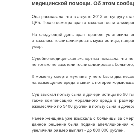
медицинской помощи. Об этом сообщи
Она рассказала, что в августе 2012 ее супругу ст
ЦРБ. После осмотра врач отказался госпитализиро
На следующий день врач-терапевт установила е
отказались госпитализировать мужа истицы, напра
умер.
Судебно-медицинская экспертиза показала, что н
не только не захотели госпитализировать больного,
К моменту смерти мужчины у него было два несо
на возмещение вреда в связи с потерей кормильца
Суд взыскал пользу сына и дочери истицы по 90 т
также компенсацию морального вреда в размер
ежемесячно по 3400 рублей в пользу сына и дочер
Ранее женщина уже взыскала с больницы за смерт
данное решение была подана апелляционная жа
увеличила размер выплат - до 800 000 рублей.