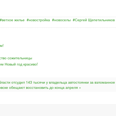
ветхое жилье
новостройка
новоселы
Сергей Щепетильников
м!
йство сожительницы
ем Новый год красиво!
бласти отсудил 143 тысячи у владельца автостоянки за взломанное
вске обещают восстановить до конца апреля »