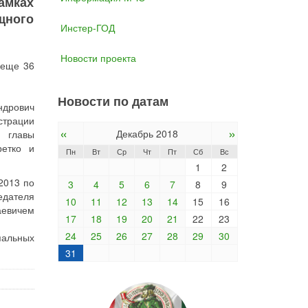
амках
щного
Инстер-ГОД
Новости проекта
 еще 36
Новости по датам
ндрович
трации
«
»
Декабрь 2018
. главы
ретко и
Пн
Вт
Ср
Чт
Пт
Сб
Вс
1
2
2013 по
3
4
5
6
7
8
9
едателя
10
11
12
13
14
15
16
аевичем
17
18
19
20
21
22
23
24
25
26
27
28
29
30
пальных
31