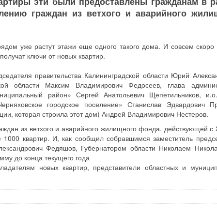
Квартиры эти были предоставлены гражданам в р
лению граждан из ветхого и аварийного жили
ядом уже растут этажи еще одного такого дома. И совсем скоро
получат ключи от новых квартир.
дседателя правительства Калининградской области Юрий Алекса
ой области Максим Владимирович Федосеев, глава админис
ниципальный район» Сергей Анатольевич Щепетильников, и.о
Черняховское городское поселение» Станислав Эдвардович П
ии, которая строила этот дом) Андрей Владимирович Нестеров.
раждан из ветхого и аварийного жилищного фонда, действующей с 
е 1000 квартир. И, как сообщил собравшимся заместитель предс
Александрович Федяшов, Губернатором области Николаем Никол
мму до конца текущего года
ладателям новых квартир, представители областных и муници