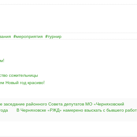
вания
мероприятия
турнир
м!
йство сожительницы
ем Новый год красиво!
е заседание районного Совета депутатов МО «Черняховский
года
В Черняховске «РЖД» намерено взыскать с бывшего работ