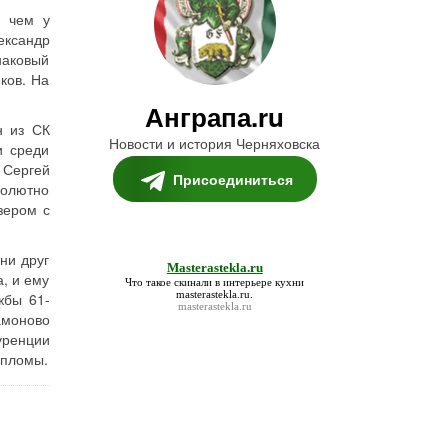
, чем у
ександр
наковый
ков. На
Анграпа.ru
н из СК
Новости и история Черняховска
и среди
 Сергей
Присоединиться
солютно
зером с
ни друг
Masterastekla.ru
а, и ему
Что такое скинали в интерьере кухни
masterastekla.ru
.
жбы 61-
masterastekla.ru
амоново
уренции
ипломы.