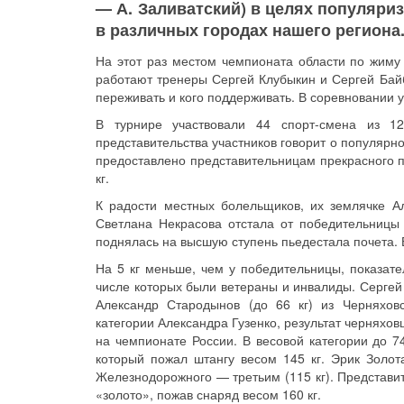
— А. Заливатский) в целях популяри
в различных городах нашего региона
На этот раз местом чемпионата области по жиму 
работают тренеры Сергей Клубыкин и Сергей Байб
переживать и кого поддерживать. В соревновании 
В турнире участвовали 44 спорт-смена из 1
представительства участников говорит о популярн
предоставлено представительницам прекрасного п
кг.
К радости местных болельщиков, их землячке Ал
Светлана Некрасова отстала от победительницы 
поднялась на высшую ступень пьедестала почета. Е
На 5 кг меньше, чем у победительницы, показате
числе которых были ветераны и инвалиды. Сергей Д
Александр Стародынов (до 66 кг) из Черняхов
категории Александра Гузенко, результат черняхов
на чемпионате России. В весовой категории до 7
который пожал штангу весом 145 кг. Эрик Золота
Железнодорожного — третьим (115 кг). Представит
«золото», пожав снаряд весом 160 кг.