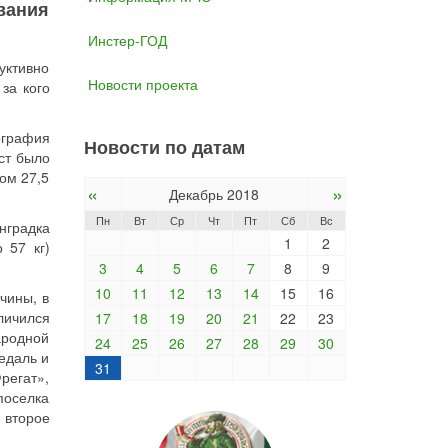
вания
Инстер-ГОД
уктивно
Новости проекта
за кого
ография
Новости по датам
ст было
ом 27,5
«
»
Декабрь 2018
Пн
Вт
Ср
Чт
Пт
Сб
Вс
нградка
1
2
 57 кг)
3
4
5
6
7
8
9
10
11
12
13
14
15
16
чины, в
личился
17
18
19
20
21
22
23
ародной
24
25
26
27
28
29
30
медаль и
31
регат»,
поселка
 второе