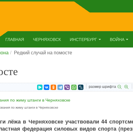
ГЛАВНАЯ
ЧЕРНЯХОВСК
ИНСТЕРБУРГ
ВОЙНА
йона
Редкий случай на помосте
осте
размер шрифта
ования по жиму штанги в Черняховске
ги лёжа в Черняховске участвовали 44 спортсме
ластная федерация силовых видов спорта (през