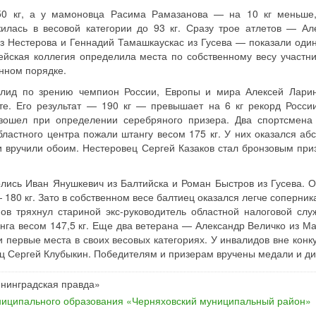
150 кг, а у мамоновца Расима Рамазанова — на 10 кг меньше
илась в весовой категории до 93 кг. Сразу трое атлетов — Ал
з Нестерова и Геннадий Тамашкаускас из Гусева — показали оди
дейская коллегия определила места по собственному весу участни
нном порядке.
лид по зрению чемпион России, Европы и мира Алексей Лари
те. Его результат — 190 кг — превышает на 6 кг рекорд Росси
изошел при определении серебряного призера. Два спортсмена
бластного центра пожали штангу весом 175 кг. У них оказался аб
 вручили обоим. Нестеровец Сергей Казаков стал бронзовым при
олись Иван Янушкевич из Балтийска и Роман Быстров из Гусева. О
 180 кг. Зато в собственном весе балтиец оказался легче соперник
ов тряхнул стариной экс-руководитель областной налоговой слу
анга весом 147,5 кг. Еще два ветерана — Александр Величко из М
 первые места в своих весовых категориях. У инвалидов вне конк
ц Сергей Клубыкин. Победителям и призерам вручены медали и д
ининградская правда»
иципального образования «Черняховский муниципальный район»