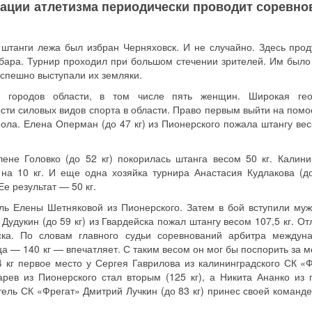
зации атлетизма периодически проводит соревно
.
штанги лежа был избран Черняховск. И не случайно. Здесь прод
ара. Турнир проходил при большом стечении зрителей. Им было 
успешно выступали их земляки.
2 городов области, в том числе пять женщин. Широкая ге
ости силовых видов спорта в области. Право первым выйти на помо
ола. Елена Оперман (до 47 кг) из Пионерского пожала штангу вес
ене Головко (до 52 кг) покорилась штанга весом 50 кг. Калини
на 10 кг. И еще одна хозяйка турнира Анастасия Кудлакова (до
е результат — 50 кг.
ль Елены Шетняковой из Пионерского. Затем в бой вступили муж
удукин (до 59 кг) из Гвардейска пожал штангу весом 107,5 кг. От
ска. По словам главного судьи соревнований арбитра междун
ца — 140 кг — впечатляет. С таким весом он мог бы поспорить за 
4 кг первое место у Сергея Гаврилова из калининградского СК «Ф
рев из Пионерского стал вторым (125 кг), а Никита Ананко из 
ель СК «Фрегат» Дмитрий Лучкин (до 83 кг) принес своей команде