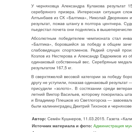
У черняховца Александра Кулакова результат 
серебряного призера. Интересная ситуация слож
Алтынбаев из СК «Балтика», Николай Дворянкин и
результат, пожав штангу в полтора центнера. Су
пьедестал почета они поднялись в вышеперечисле
Абсолютным победителем чемпионата стал инва
«Балтика», боровшийся за победу в общем заче
слабовидящих спортсменов. Редкий случай про
Козлов из Нестерова и Александр Евдокимов из о
одинаковый собственный вес. Серебряные медали
результатом 167,5 кг.
В сверхтяжелой весовой категории за победу бор
другу не уступили, показав одинаковый результат —
присудили «золото». В состязании среди ветеран
летний Виктор Васильев, которому покорилась шт
и Владимир Плешков из Светлогорска — завоевали
были калининградец Дмитрий Тихонов и черняхове
Автор:
Семён Кушнеров, 11.03.2015. Газета «Кал
Источник материала и фото:
Администрация мун