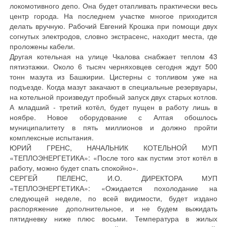
локомотивного депо. Она будет отапливать практически весь
центр города. На последнем участке многое приходится
делать вручную. Рабочий Евгений Крошка при помощи двух
согнутых электродов, словно экстрасенс, находит места, где
проложены кабели.
Другая котельная на улице Чкалова снабжает теплом 43
пятиэтажки. Около 6 тысяч черняховцев сегодня ждут 500
тонн мазута из Башкирии. Цистерны с топливом уже на
подъезде. Когда мазут закачают в специальные резервуары,
на котельной произведут пробный запуск двух старых котлов.
А младший - третий котёл, будет пущен в работу лишь в
ноябре. Новое оборудование с Алтая обошлось
муниципалитету в пять миллионов и должно пройти
комплексные испытания.
ЮРИЙ ГРЕНС, НАЧАЛЬНИК КОТЕЛЬНОЙ МУП
«ТЕПЛОЭНЕРГЕТИКА»: «После того как пустим этот котёл в
работу, можно будет спать спокойно».
СЕРГЕЙ ПЕЛЕНС, И.О. ДИРЕКТОРА МУП
«ТЕПЛОЭНЕРГЕТИКА»: «Ожидается похолодание на
следующей неделе, по всей видимости, будет издано
распоряжение дополнительное, и не будем выжидать
пятидневку ниже плюс восьми. Температура в жилых