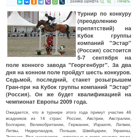
размер шрифта
Печать
Турнир по конкуру
(преодолению
препятствий) на
Кубок группы
компаний "Эстар"
(Россия) состоится
5-7 сентября на
поле конного завода "Георгенбург". За два
дня на конном поле пройдут шесть конкуров.
Седьмой, последний, станет розыгрышем
Гран-при на Кубок группы компаний "Эстар"
(Россия). Он же будет квалификацией на
чемпионат Европы 2009 года.
Ожидается, что в турнире этого года примут участие 46
всадников из 14 стран: России, Австрии, Австралии,
Болгарии, Великобритании, Германии, Израиля, Латвии,
Литвы, Нидерландов, Польши, Швейцарии, Украины,
Эстонии. Ряд участников - известные в мире конкура люди,