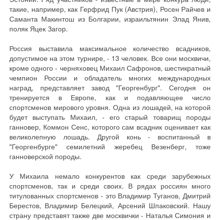
такие, например, как Герфрид Пук (Австрия), Росен Райчев и
Саманта Макинтош из Болгарии, израильтянин Элад Янив,
поляк Яцек Загор.
Россия выставила максимальное количество всадников,
допустимое на этом турнире, - 13 человек. Все они москвичи,
кроме одного - черняховец Михаил Сафронов, шестикратный
чемпион России и обладатель многих международных
наград, представляет завод "Георгенбург". Сегодня он
тренируется в Европе, как и подавляющее число
спортсменов мирового уровня. Одна из лошадей, на которой
будет выступать Михаил, - его старый товарищ породы
ганновер, Коммон Сенс, которого сам всадник оценивает как
великолепную лошадь. Другой конь - воспитанный в
"Георгенбурге" семилетний жеребец Везенберг, тоже
ганноверской породы.
У Михаила немало конкурентов как среди зарубежных
спортсменов, так и среди своих. В рядах россиян много
титулованных спортсменов - это Владимир Туганов, Дмитрий
Берестов, Владимир Белецкий, Арсений Шпаковский. Нашу
страну представят также две москвички - Наталья Симония и