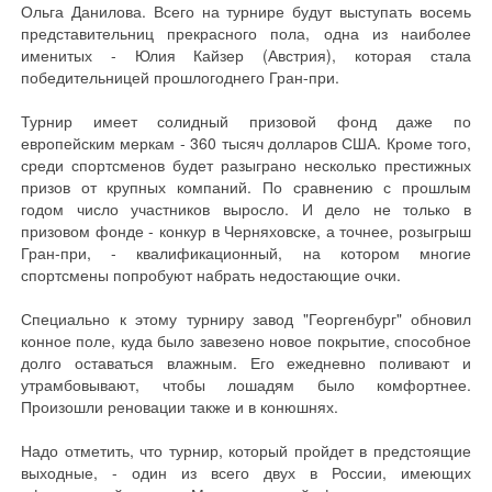
Ольга Данилова. Всего на турнире будут выступать восемь
представительниц прекрасного пола, одна из наиболее
именитых - Юлия Кайзер (Австрия), которая стала
победительницей прошлогоднего Гран-при.
Турнир имеет солидный призовой фонд даже по
европейским меркам - 360 тысяч долларов США. Кроме того,
среди спортсменов будет разыграно несколько престижных
призов от крупных компаний. По сравнению с прошлым
годом число участников выросло. И дело не только в
призовом фонде - конкур в Черняховске, а точнее, розыгрыш
Гран-при, - квалификационный, на котором многие
спортсмены попробуют набрать недостающие очки.
Специально к этому турниру завод "Георгенбург" обновил
конное поле, куда было завезено новое покрытие, способное
долго оставаться влажным. Его ежедневно поливают и
утрамбовывают, чтобы лошадям было комфортнее.
Произошли реновации также и в конюшнях.
Надо отметить, что турнир, который пройдет в предстоящие
выходные, - один из всего двух в России, имеющих