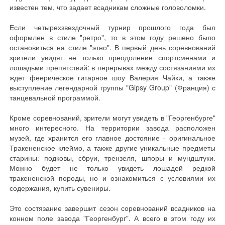
известен тем, что задает всадникам сложные головоломки.
Если четырехзвездочный турнир прошлого года был
оформлен в стиле "ретро", то в этом году решено было
остановиться на стиле "этно". В первый день соревнований
зрители увидят не только преодоление спортсменами и
лошадьми препятствий: в перерывах между состязаниями их
ждет феерическое гитарное шоу Валерия Чайки, а также
выступление легендарной группы "Gipsy Group" (Франция) с
танцевальной программой.
Кроме соревнований, зрители могут увидеть в "Георгенбурге"
много интересного. На территории завода расположен
музей, где хранится его главное достояние - оригинальное
Тракененское клеймо, а также другие уникальные предметы
старины: подковы, сбруи, трензеля, шпоры и мундштуки.
Можно будет не только увидеть лошадей редкой
тракененской породы, но и ознакомиться с условиями их
содержания, купить сувениры.
Это состязание завершит сезон соревнований всадников на
конном поле завода "Георгенбург". А всего в этом году их