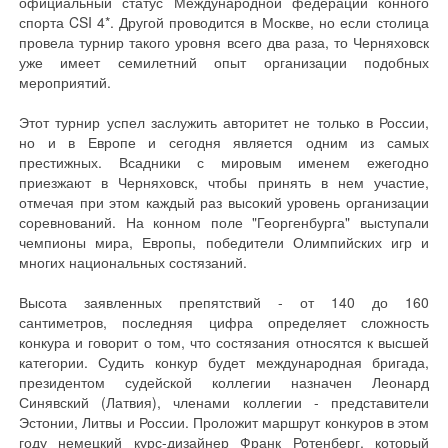
официальный статус Международной федерации конного
спорта CSI 4*. Другой проводится в Москве, но если столица
провела турнир такого уровня всего два раза, то Черняховск
уже имеет семилетний опыт организации подобных
мероприятий.
Этот турнир успел заслужить авторитет не только в России,
но и в Европе и сегодня является одним из самых
престижных. Всадники с мировым именем ежегодно
приезжают в Черняховск, чтобы принять в нем участие,
отмечая при этом каждый раз высокий уровень организации
соревнований. На конном поле "Георгенбурга" выступали
чемпионы мира, Европы, победители Олимпийских игр и
многих национальных состязаний.
Высота заявленных препятствий - от 140 до 160
сантиметров, последняя цифра определяет сложность
конкура и говорит о том, что состязания относятся к высшей
категории. Судить конкур будет международная бригада,
президентом судейской коллегии назначен Леонард
Синявский (Латвия), членами коллегии - представители
Эстонии, Литвы и России. Проложит маршрут конкуров в этом
году немецкий курс-дизайнер Франк Ротенберг, который