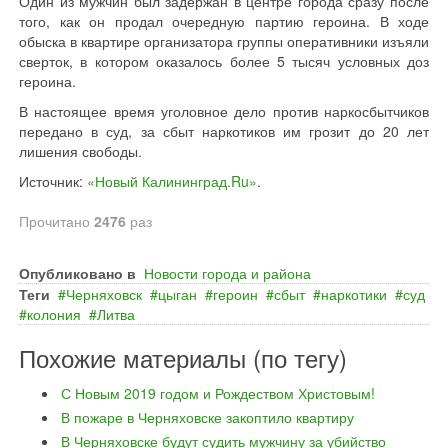
Один из мужчин был задержан в центре города сразу после
того, как он продал очередную партию героина. В ходе
обыска в квартире организатора группы оперативники изъяли
сверток, в котором оказалось более 5 тысяч условных доз
героина.
В настоящее время уголовное дело против наркосбытчиков
передано в суд, за сбыт наркотиков им грозит до 20 лет
лишения свободы.
Источник:
«Новый Калининград.Ru»
.
Прочитано
2476
раз
Опубликовано в
Новости города и района
Теги
Черняховск
цыган
героин
сбыт
наркотики
суд
колония
Литва
Похожие материалы (по тегу)
С Новым 2019 годом и Рождеством Христовым!
В пожаре в Черняховске закоптило квартиру
В Черняховске будут судить мужчину за убийство