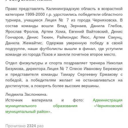
Право представлять Калининградскую область в возрастной
категории 1999-2000 г.р. удостоились победители областного
турнира, учащиеся Лицея № 7 из города Черняховска. В
состав команды вошли Влад Зернаев, Данила Глебов,
Ярослав Фролов, Артем Хома, Евгений Вайтовский, Денис
Гончаров, Денис Тюкин, Раймондас Якос, Артем Сакунц,
Данила Жемайтис. Одержав уверенную победу в своей
подгруппе, наши футболисты вышли в финал, где уступили
команде из города Псков и заняли почетное второе место.
Отдел физкультуры и спорта поздравляет тренера Николая
Безумова, директора Лицея № 7 Олесю Ивановну Бережную
и представителя команды Тамару Сергеевну Ермакову с
победой, а победителям желает не останавливаться на
достигнутом, а покорять более высокие вершины.
Людмила Заслонкина.
Источник материала и фото:
Администрация
муниципального образования «Черняховский
муниципальный район»
.
Прочитано
2324
раз