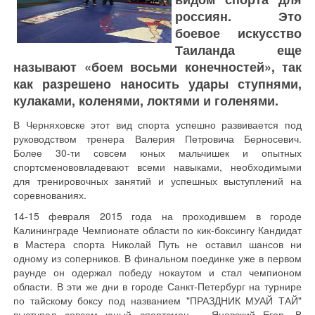
россиян. Это
боевое искусство
Таиланда еще
называют «боем восьми конечностей», так
как разрешено наносить удары ступнями,
кулаками, коленями, локтями и голенями.
В Черняховске этот вид спорта успешно развивается под
руководством тренера Валерия Петровича Берносевич.
Более 30-ти совсем юных мальчишек и опытных
спортсменововладевают всеми навыками, необходимыми
для тренировочных занятий и успешных выступлений на
соревнованиях.
14-15 февраля 2015 года на проходившем в городе
Калининграде Чемпионате области по кик-боксингу Кандидат
в Мастера спорта Николай Путь не оставил шансов ни
одному из соперников. В финальном поединке уже в первом
раунде он одержал победу нокаутом и стал чемпионом
области. В эти же дни в городе Санкт-Петербург на турнире
по тайскому боксу под названием "ПРАЗДНИК МУАЙ ТАЙ"
выступал совсем юный спортсмен – Яновский Егор. В