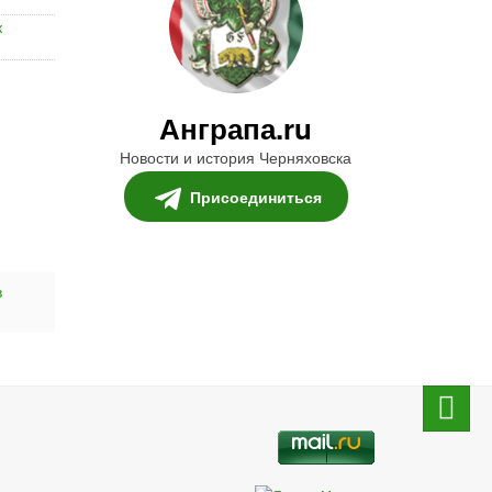
к
Анграпа.ru
Новости и история Черняховска
Присоединиться
в