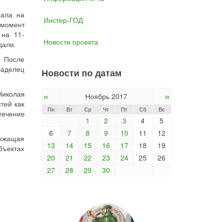
рала на
Инстер-ГОД
 момент
 на 11-
Новости проекта
дали.
. После
ладелец
Новости по датам
Николая
«
»
Ноябрь 2017
тей как
Пн
Вт
Ср
Чт
Пт
Сб
Вс
течение
1
2
3
4
5
6
7
8
9
10
11
12
лежащая
13
14
15
16
17
18
19
бъектах
20
21
22
23
24
25
26
27
28
29
30