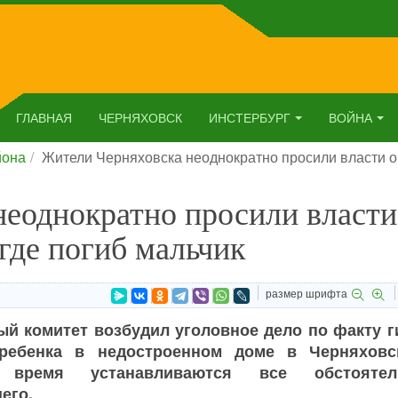
ГЛАВНАЯ
ЧЕРНЯХОВСК
ИНСТЕРБУРГ
ВОЙНА
йона
Жители Черняховска неоднократно просили власти ог
неоднократно просили власти
где погиб мальчик
размер шрифта
й комитет возбудил уголовное дело по факту г
 ребенка в недостроенном доме в Черняховс
 время устанавливаются все обстоятел
его.