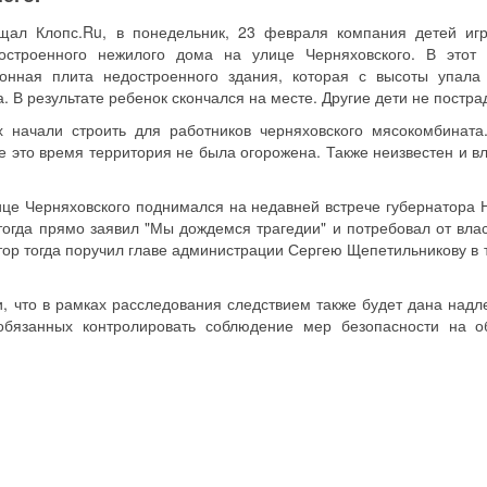
щал Клопс.Ru, в понедельник, 23 февраля компания детей иг
остроенного нежилого дома на улице Черняховского. В этот
онная плита недостроенного здания, которая с высоты упала
. В результате ребенок скончался на месте. Другие дети не постра
 начали строить для работников черняховского мясокомбината
е это время территория не была огорожена. Также неизвестен и в
ице Черняховского поднимался на недавней встрече губернатора 
тогда прямо заявил "Мы дождемся трагедии" и потребовал от влас
ор тогда поручил главе администрации Сергею Щепетильникову в 
, что в рамках расследования следствием также будет дана над
обязанных контролировать соблюдение мер безопасности на о