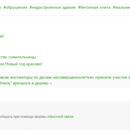
о
обрушение
недостроенное здание
бетонная плита
мальчи
м!
йство сожительницы
ем Новый год красиво!
овске инспекторы по делам несовершеннолетних приняли участие 
пель" врезался в дерево »
сообщать при помощи формы
обратной связи
.