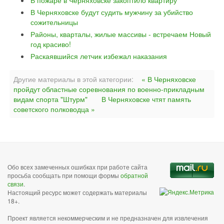
В пожаре в Черняховске закоптило квартиру
В Черняховске будут судить мужчину за убийство
сожительницы
Районы, кварталы, жилые массивы - встречаем Новый
год красиво!
Раскаявшийся летчик избежал наказания
Другие материалы в этой категории:
« В Черняховске
пройдут областные соревнования по военно-прикладным
видам спорта "Штурм"
В Черняховске чтят память
советского полководца »
Обо всех замеченных ошибках при работе сайта
просьба сообщать при помощи формы
обратной
связи
.
Настоящий ресурс может содержать материалы
18+.
Проект является некоммерческим и не предназначен для извлечения