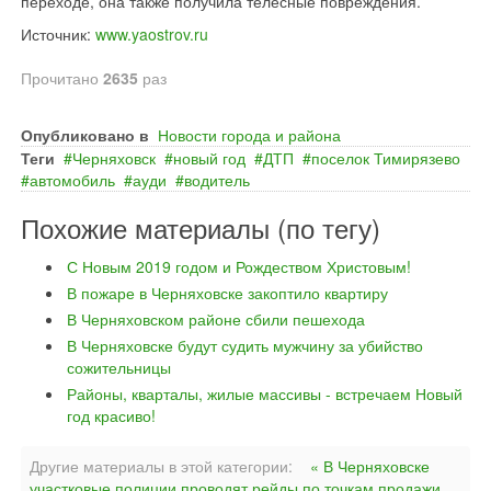
переходе, она также получила телесные повреждения.
Источник:
www.yaostrov.ru
Прочитано
2635
раз
Опубликовано в
Новости города и района
Теги
Черняховск
новый год
ДТП
поселок Тимирязево
автомобиль
ауди
водитель
Похожие материалы (по тегу)
С Новым 2019 годом и Рождеством Христовым!
В пожаре в Черняховске закоптило квартиру
В Черняховском районе сбили пешехода
В Черняховске будут судить мужчину за убийство
сожительницы
Районы, кварталы, жилые массивы - встречаем Новый
год красиво!
Другие материалы в этой категории:
« В Черняховске
участковые полиции проводят рейды по точкам продажи