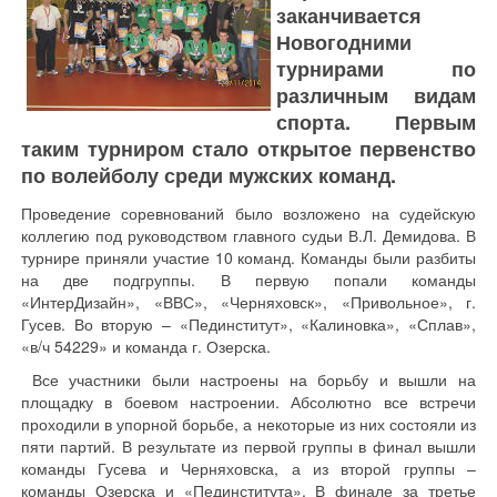
заканчивается
Новогодними
турнирами по
различным видам
спорта. Первым
таким турниром стало открытое первенство
по волейболу среди мужских команд.
Проведение соревнований было возложено на судейскую
коллегию под руководством главного судьи В.Л. Демидова. В
турнире приняли участие 10 команд. Команды были разбиты
на две подгруппы. В первую попали команды
«ИнтерДизайн», «ВВС», «Черняховск», «Привольное», г.
Гусев. Во вторую – «Пединститут», «Калиновка», «Сплав»,
«в/ч 54229» и команда г. Озерска.
Все участники были настроены на борьбу и вышли на
площадку в боевом настроении. Абсолютно все встречи
проходили в упорной борьбе, а некоторые из них состояли из
пяти партий. В результате из первой группы в финал вышли
команды Гусева и Черняховска, а из второй группы –
команды Озерска и «Пединститута». В финале за третье