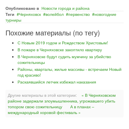
Опубликовано в
Новости города и района
Теги
Черняховск
волейбол
первенство
новогодние
турниры
Похожие материалы (по тегу)
С Новым 2019 годом и Рождеством Христовым!
В пожаре в Черняховске закоптило квартиру
В Черняховске будут судить мужчину за убийство
сожительницы
Районы, кварталы, жилые массивы - встречаем Новый
год красиво!
Раскаявшийся летчик избежал наказания
Другие материалы в этой категории:
« В Черняховском
районе задержали злоумышленника, угрожавшего убить
топором свою сожительницу
А в планах –
международный хоровой фестиваль »