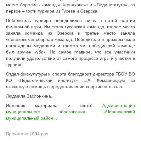
место боролись команды Черняховска и «Пединститута», за
первое – гости турнира из Гусева и Озерска.
Победитель турнира определился лишь в пятой партии
финальной игры. Им стала гусевская команда, второе место
заняла команда из Озерска и третье место заняла
черняховская сборная команда. Победители и призёры были
награждены медалями и грамотами, победившей команде
был вручён кубок. Но самое главное, что все участники
получили удовольствие от самого процесса игры и участия в
турнире.
Отдел физкультуры и спорта благодарит директора ГБОУ ВО
КО «Педагогический институт» Е.А. Комарницкую за
оказанную помощь в предоставлении спортивного зала.
Людмила Заслонкина.
Источник материала и фото:
Администрация
муниципального образования «Черняховский
муниципальный район»
.
Прочитано
1994
раз