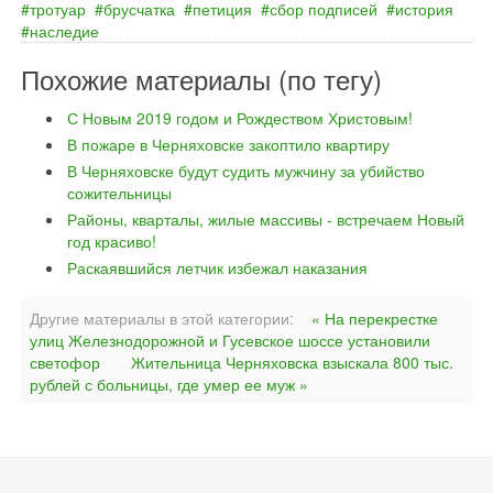
тротуар
брусчатка
петиция
сбор подписей
история
наследие
Похожие материалы (по тегу)
С Новым 2019 годом и Рождеством Христовым!
В пожаре в Черняховске закоптило квартиру
В Черняховске будут судить мужчину за убийство
сожительницы
Районы, кварталы, жилые массивы - встречаем Новый
год красиво!
Раскаявшийся летчик избежал наказания
Другие материалы в этой категории:
« На перекрестке
улиц Железнодорожной и Гусевское шоссе установили
светофор
Жительница Черняховска взыскала 800 тыс.
рублей с больницы, где умер ее муж »