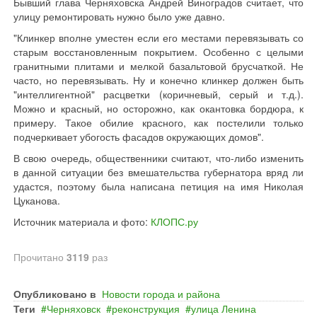
Бывший глава Черняховска Андрей Виноградов считает, что
улицу ремонтировать нужно было уже давно.
"Клинкер вполне уместен если его местами перевязывать со
старым восстановленным покрытием. Особенно с целыми
гранитными плитами и мелкой базальтовой брусчаткой. Не
часто, но перевязывать. Ну и конечно клинкер должен быть
"интеллигентной" расцветки (коричневый, серый и т.д.).
Можно и красный, но осторожно, как окантовка бордюра, к
примеру. Такое обилие красного, как постелили только
подчеркивает убогость фасадов окружающих домов".
В свою очередь, общественники считают, что-либо изменить
в данной ситуации без вмешательства губернатора вряд ли
удастся, поэтому была написана петиция на имя Николая
Цуканова.
Источник материала и фото:
КЛОПС.ру
Прочитано
3119
раз
Опубликовано в
Новости города и района
Теги
Черняховск
реконструкция
улица Ленина