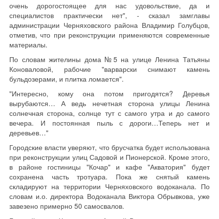
очень дорогостоящее для нас удовольствие, да и
специалистов практически нет", - сказал замглавы
администрации Черняховского района Владимир Голубцов,
отметив, что при реконструкции применяются современные
материалы.
По словам жителины дома №5 на улице Ленина Татьяны
Коноваловой, рабочие "варварски снимают камень
бульдозерами, и плитка ломается".
"Интересно, кому она потом пригодятся? Деревья
вырубаются… А ведь нечетная сторона улицы Ленина
солнечная сторона, солнце тут с самого утра и до самого
вечера. И постоянная пыль с дороги…Теперь нет и
деревьев…"
Городские власти уверяют, что брусчатка будет использована
при реконструкции улиц Садовой и Пионерской. Кроме этого,
в районе гостиницы "Кочар" и кафе "Акватория" будет
сохранена часть тротуара. Пока же снятый камень
складируют на территории Черняховского водоканала. По
словам и.о. директора Водоканала Виктора Обрывкова, уже
завезено примерно 50 самосвалов.