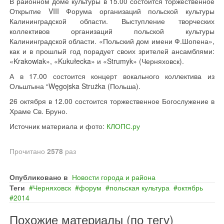
В районном доме культуры в 15.00 состоится торжественное
Открытие VIII Форума организаций польской культуры
Калининградской области. Выступление творческих
коллективов организаций польской культуры
Калининградской области. «Польский дом имени Ф.Шопена»,
как и в прошлый год порадует своих зрителей ансамблями:
«Krakowiak», «Kukułecka» и «Strumyk» (Черняховск).
А в 17.00 состоится концерт вокального коллектива из
Ольштына “Węgojska Strużka (Польша).
26 октября в 12.00 состоится торжественное Богослужение в
Храме Св. Бруно.
Источник материала и фото:
КЛОПС.ру
Прочитано
2578
раз
Опубликовано в
Новости города и района
Теги
Черняховск
форум
польская культура
октябрь
2014
Похожие материалы (по тегу)