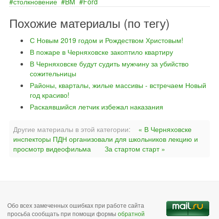
столкновение
BM
Ford
Похожие материалы (по тегу)
С Новым 2019 годом и Рождеством Христовым!
В пожаре в Черняховске закоптило квартиру
В Черняховске будут судить мужчину за убийство
сожительницы
Районы, кварталы, жилые массивы - встречаем Новый
год красиво!
Раскаявшийся летчик избежал наказания
Другие материалы в этой категории:
« В Черняховске
инспекторы ПДН организовали для школьников лекцию и
просмотр видеофильма
За стартом старт »
Обо всех замеченных ошибках при работе сайта
просьба сообщать при помощи формы
обратной