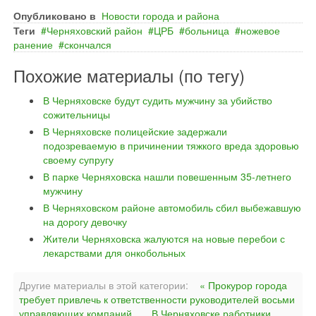
Опубликовано в
Новости города и района
Теги
Черняховский район
ЦРБ
больница
ножевое
ранение
скончался
Похожие материалы (по тегу)
В Черняховске будут судить мужчину за убийство
сожительницы
В Черняховске полицейские задержали
подозреваемую в причинении тяжкого вреда здоровью
своему супругу
В парке Черняховска нашли повешенным 35-летнего
мужчину
В Черняховском районе автомобиль сбил выбежавшую
на дорогу девочку
Жители Черняховска жалуются на новые перебои с
лекарствами для онкобольных
Другие материалы в этой категории:
« Прокурор города
требует привлечь к ответственности руководителей восьми
управляющих компаний
В Черняховске работники