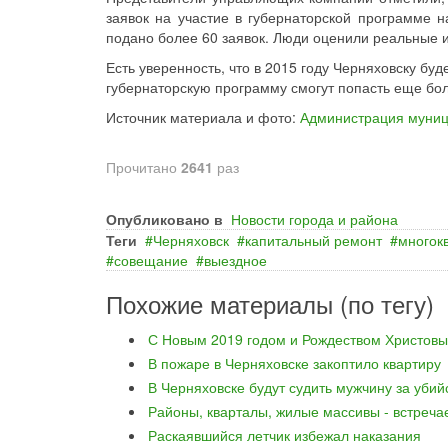
заявок на участие в губернаторской программе н
подано более 60 заявок. Люди оценили реальные и
Есть уверенность, что в 2015 году Черняховску бу
губернаторскую программу смогут попасть еще бо
Источник материала и фото:
Администрация муниц
Прочитано
2641
раз
Опубликовано в
Новости города и района
Теги
Черняховск
капитальный ремонт
многок
совещание
выездное
Похожие материалы (по тегу)
С Новым 2019 годом и Рождеством Христовы
В пожаре в Черняховске закоптило квартиру
В Черняховске будут судить мужчину за уби
Районы, кварталы, жилые массивы - встреча
Раскаявшийся летчик избежал наказания