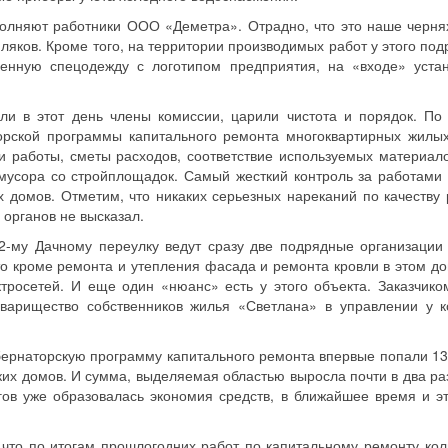
олняют работники ООО «Деметра». Отрадно, что это наше черня
яков. Кроме того, на территории производимых работ у этого под
енную спецодежду с логотипом предприятия, на «входе» уста
али в этот день члены комиссии, царили чистота и порядок. По
торской программы капитального ремонта многоквартирных жилы
 работы, сметы расходов, соответствие используемых материало
мусора со стройплощадок. Самый жесткий контроль за работами 
домов. Отметим, что никаких серьезных нареканий по качеству 
органов не высказал.
2-му Дачному переулку ведут сразу две подрядные организаци
то кроме ремонта и утепления фасада и ремонта кровли в этом д
тросетей. И еще один «нюанс» есть у этого объекта. Заказчико
варищество собственников жилья «Светлана» в управлении у к
убернаторскую программу капитального ремонта впервые попали 13
ких домов. И сумма, выделяемая областью выросла почти в два ра
ргов уже образовалась экономия средств, в ближайшее время и э
что по итогам прошлогодних работ по капитальному ремонту кол