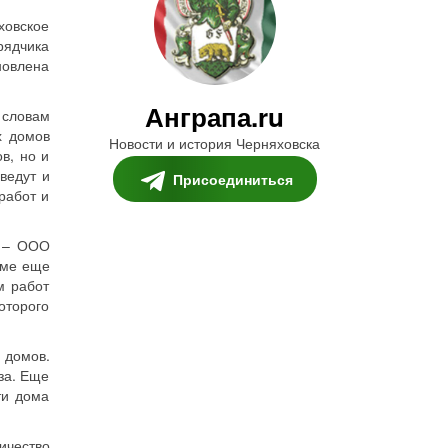
ховское
рядчика
новлена
Анграпа.ru
 словам
х домов
Новости и история Черняховска
в, но и
ведут и
Присоединиться
работ и
и – ООО
оме еще
м работ
оторого
 домов.
за. Еще
ти дома
ичество