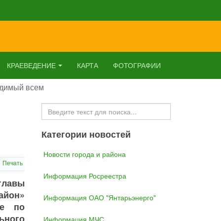
КРАЕВЕДЕНИЕ
КАРТА
ФОТОГРАФИИ
идимый всем
Искать...
Категории новостей
Новости города и района
Печать
Информация Росреестра
главы
айон»
Информация ОАО "Янтарьэнерго"
ие по
ьного
Информация МЧС