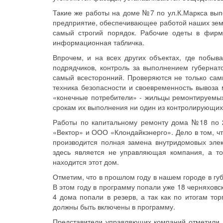
Такие же работы на доме №7 по ул.К.Маркса вып
предприятие, обеспечивающее работой наших земл
самый строгий порядок. Рабочие одеты в фирм
информационная табличка.
Впрочем, и на всех других объектах, где побыв
подрядчиков, контроль за выполнением губерна
самый всесторонний. Проверяются не только сами
техника безопасности и своевременность вывоза 
«конечные потребители» - жильцы ремонтируемых 
срокам их выполнения ни один из контролирующих 
Работы по капитальному ремонту дома №18 по 
«Вектор» и ООО «Клондайкэнерго». Дело в том, ч
производится полная замена внутридомовых элек
здесь является не управляющая компания, а то
находится этот дом.
Отметим, что в прошлом году в нашем городе в г
В этом году в программу попали уже 18 черняховс
4 дома попали в резерв, а так как по итогам то
должны быть включены в программу.
Представители управляющих компаний отметили, 