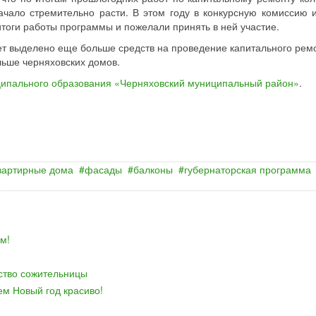
ачало стремительно расти. В этом году в конкурсную комиссию 
тоги работы программы и пожелали принять в ней участие.
дет выделено еще больше средств на проведение капитального ремо
льше черняховских домов.
ипального образования «Черняховский муниципальный район»
.
вартирные дома
фасады
балконы
губернаторская программа
м!
йство сожительницы
ем Новый год красиво!