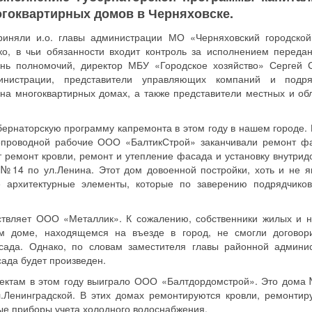
гоквартирных домов в Черняховске.
иняли и.о. главы администрации МО «Черняховский городской
ко, в чьи обязанности входит контроль за исполнением переда
нь полномочий, директор МБУ «Городское хозяйство» Сергей 
нистрации, представители управляющих компаний и подряд
на многоквартирных домах, а также представители местных и об
бернаторскую программу капремонта в этом году в нашем городе. 
опроводной рабочие ООО «БалтикСтрой» заканчивали ремонт ф
 ремонт кровли, ремонт и утепление фасада и установку внутрид
№14 по ул.Ленина. Этот дом довоенной постройки, хоть и не я
е архитектурные элементы, которые по заверению подрядчиков
ствляет ООО «Металлик». К сожалению, собственники жилых и 
м доме, находящемся на въезде в город, не смогли договор
сада. Однако, по словам заместителя главы районной админи
ада будет произведен.
ъектам в этом году выиграло ООО «Балтдордомстрой». Это дома
.Ленинградской. В этих домах ремонтируются кровли, ремонтир
е приборы учета холодного водоснабжения.