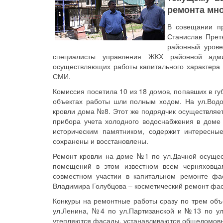
ремонта мно
В совещании пр
Станислав Прет
районный урове
специалисты управления ЖКХ районной адми
осуществляющих работы капитального характера 
СМИ.
Комиссия посетила 10 из 18 домов, попавших в гу
объектах работы шли полным ходом. На ул.Вод
кровли дома №8. Этот же подрядчик осуществляет
прибора учета холодного водоснабжения в доме 
историческим памятником, содержит интересны
сохранены и восстановлены.
Ремонт кровли на доме №1 по ул.Дачной осуще
помещений в этом известном всем черняховца
совместном участии в капитальном ремонте фа
Владимира Голубцова – косметический ремонт фас
Конкуры на ремонтные работы сразу по трем об
ул.Ленина, №4 по ул.Партизанской и №13 по ул
утепляются фасады, устанавливаются общедомовы