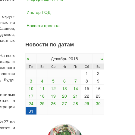
Инстер-ГОД
 округ»
нных на
Новости проекта
Сашнев,
чиков,
ластных
Новости по датам
На всех
«
»
Декабрь 2018
асада и
Пн
Вт
Ср
Чт
Пт
Сб
Вс
омового
вляется
1
2
, будут
3
4
5
6
7
8
9
10
11
12
13
14
15
16
нежилых
17
18
19
20
21
22
23
иться о
24
25
26
27
28
29
30
страции
31
 №27 по
уются и