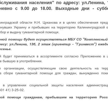
служивания населения" по адресу: ул.Ленина, 1
дневно с 9.00 до 18.00. Выходные дни - субб
нинградской области Н.Н. Цуканова и в целях обеспечения пре
инувших Украину и прибывших на территорию Калининградской о
сбор и выдачу гуманитарной помощи.
тарной помощи будет осуществляться МБУ СО "Комплексный
есу: ул.Ленина, 13б, 2 этаж (ориентир - "Гринвест") ежед
есенье.
й будет приниматься в ассортименте согласно Приложению в 
не бывшую в употреблении.
 организации, осуществляющие свою деятельность на терр
 в сборе гуманитарной помощи для граждан, вынужденно пок
ь в управлении социальной защиты населения администра
01 41) 3-25-02.
рной помощи гражданам, прибывшим на территорию Росс