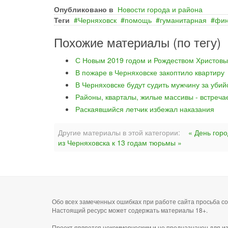
Опубликовано в
Новости города и района
Теги
Черняховск
помощь
гуманитарная
фин
Похожие материалы (по тегу)
С Новым 2019 годом и Рождеством Христовы
В пожаре в Черняховске закоптило квартиру
В Черняховске будут судить мужчину за уби
Районы, кварталы, жилые массивы - встреча
Раскаявшийся летчик избежал наказания
Другие материалы в этой категории:
« День гор
из Черняховска к 13 годам тюрьмы »
Обо всех замеченных ошибках при работе сайта просьба 
Настоящий ресурс может содержать материалы 18+.
Проект является некоммерческим и не предназначен для и