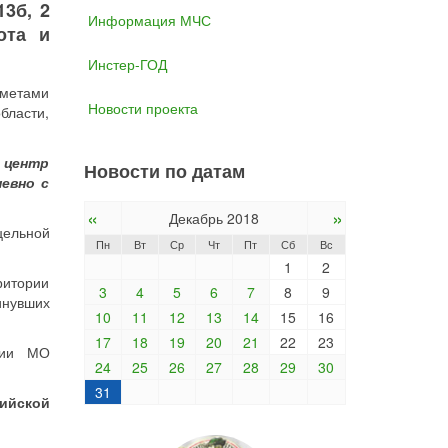
3б, 2
Информация МЧС
ота и
Инстер-ГОД
дметами
Новости проекта
бласти,
 центр
Новости по датам
невно с
«
»
Декабрь 2018
цельной
Пн
Вт
Ср
Чт
Пт
Сб
Вс
1
2
итории
3
4
5
6
7
8
9
инувших
10
11
12
13
14
15
16
17
18
19
20
21
22
23
ции МО
24
25
26
27
28
29
30
31
ийской