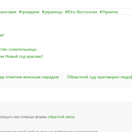
ансовая
граждане
украинцы
Юго-Восточная
Украина
м!
йство сожительницы
ем Новый год красиво!
ода отметим военным парадом
Областной суд приговорил педо
сообщать при помощи формы
обратной связи
.
звлечения какой-либо выгоды из публикуемых материалов,