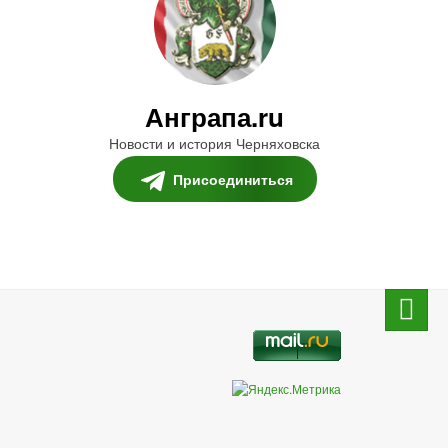
Анграпа.ru
Новости и история Черняховска
Присоединиться