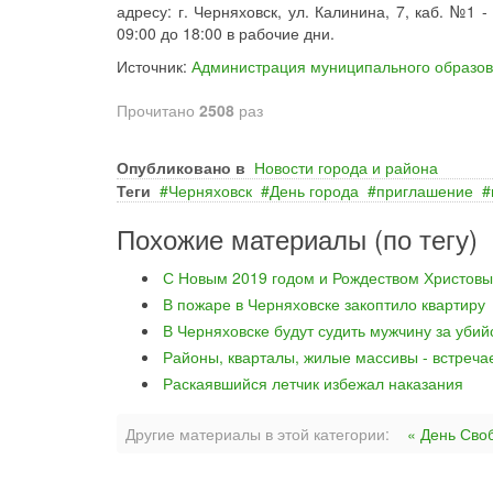
адресу: г. Черняховск, ул. Калинина, 7, каб. №1 
09:00 до 18:00 в рабочие дни.
Источник:
Администрация муниципального образо
Прочитано
2508
раз
Опубликовано в
Новости города и района
Теги
Черняховск
День города
приглашение
Похожие материалы (по тегу)
С Новым 2019 годом и Рождеством Христовы
В пожаре в Черняховске закоптило квартиру
В Черняховске будут судить мужчину за уби
Районы, кварталы, жилые массивы - встреча
Раскаявшийся летчик избежал наказания
Другие материалы в этой категории:
« День Сво