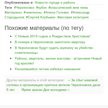
Опубликовано в
Новости города и района
Теги
Черняховск
кубок
классический жим лежа
ветераны
чемпионы
Алена Головко
Александр
Стародынов
Сергей Клубыкин
весовая категория
Похожие материалы (по тегу)
С Новым 2019 годом и Рождеством Христовым!
В пожаре в Черняховске закоптило квартиру
В Черняховске будут судить мужчину за убийство
сожительницы
Районы, кварталы, жилые массивы - встречаем Новый
год красиво!
Раскаявшийся летчик избежал наказания
Другие материалы в этой категории:
« За сбыт маковой
соломы и организацию притона жителю Черняховска дали
5 лет
Яркие краски Дня молодежи »