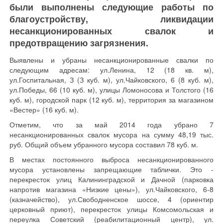
были выполнены следующие работы по
благоустройству, ликвидации
несанкционированных свалок и
предотвращению загрязнения.
Выявлены и убраны несанкционированные свалки по
следующим адресам: ул.Ленина, 12 (18 кв. м),
ул.Госпитальная, З (З куб. м), ул.Чайковского, 6 (8 куб. м),
ул.Победы, 66 (10 куб. м), улицы Ломоносова и Толстого (16
куб. м), городской парк (12 куб. м), территория за магазином
«Вестер» (16 куб. м).
Отметим, что за май 2014 года убрано 7
несанкционированных свалок мусора на сумму 48,19 тыс.
руб. Общий объем убранного мусора составил 78 куб. м.
В местах постоянного выброса несанкционированного
мусора установлены запрещающие таблички. Это -
перекресток улиц Калининградской и Дачной (парковка
напротив магазина «Низкие цены»), ул.Чайковского, 6-8
(казначейство), ул.Свободненское шоссе, 4 (ориентир
церковный приют), перекресток улицы Комсомольская и
переулка Советский (реабилитационный центр), ул.