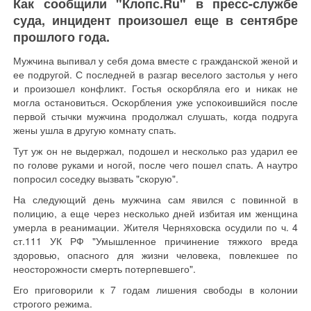
Как сообщили "Клопс.Ru" в пресс-службе
суда, инцидент произошел еще в сентябре
прошлого года.
Мужчина выпивал у себя дома вместе с гражданской женой и
ее подругой. С последней в разгар веселого застолья у него
и произошел конфликт. Гостья оскорбляла его и никак не
могла остановиться. Оскорбления уже успокоившийся после
первой стычки мужчина продолжал слушать, когда подруга
жены ушла в другую комнату спать.
Тут уж он не выдержал, подошел и несколько раз ударил ее
по голове руками и ногой, после чего пошел спать. А наутро
попросил соседку вызвать "скорую".
На следующий день мужчина сам явился с повинной в
полицию, а еще через несколько дней избитая им женщина
умерла в реанимации. Жителя Черняховска осудили по ч. 4
ст.111 УК РФ "Умышленное причинение тяжкого вреда
здоровью, опасного для жизни человека, повлекшее по
неосторожности смерть потерпевшего".
Его приговорили к 7 годам лишения свободы в колонии
строгого режима.