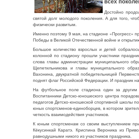
всех поколе
Достойно продо
святой долг молодого поколения. А для того, чт
физически развитым.
Именно поэтому 9 мая, на стадионе «Прогресс» п
Победы в Великой Отечественной войне и открытию
Большое количество взрослых и детей собралось
колонной по стадиону прошли участники праздник
слова главы администрации муниципального обр
Щепетильникова и главы муниципального образ
Вахонина, двукратной победительницей Первенст
поднят флаг Российской Федерации. И праздник на
На футбольное поле стадиона один за другим 
Воспитанники Детско-юношеского центра порадов
педагогов Детско-юношеской спортивной школы по
юных спортсменов-единоборцев, в котором зрителя
четкость взаимодействия участников.
К юным спортсменам со своим выступлением прис
Кёкусинкай Каратэ. Криспина Вероника из Прив
равнодушными никого из участников праздника.