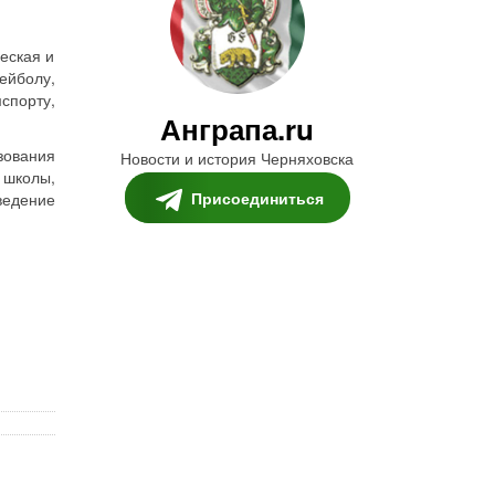
еская и
ейболу,
спорту,
Анграпа.ru
зования
Новости и история Черняховска
 школы,
Присоединиться
ведение