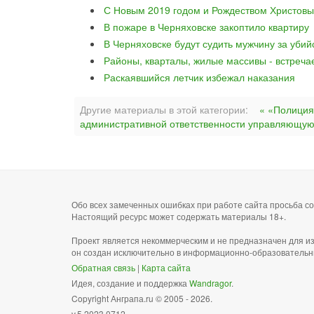
С Новым 2019 годом и Рождеством Христовы
В пожаре в Черняховске закоптило квартиру
В Черняховске будут судить мужчину за уби
Районы, кварталы, жилые массивы - встреча
Раскаявшийся летчик избежал наказания
Другие материалы в этой категории:
« «Полиция
административной ответственности управляющую
Обо всех замеченных ошибках при работе сайта просьба 
Настоящий ресурс может содержать материалы 18+.
Проект является некоммерческим и не предназначен для и
он создан исключительно в информационно-образовательн
Обратная связь
|
Карта сайта
Идея, создание и поддержка
Wandragor
.
Copyright Анграпа.ru © 2005 - 2026.
v.5.2023.0712