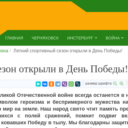
ГЛАВНАЯ
ЧЕРНЯХОВСК
ИНСТЕРБУРГ
ВОЙНА
йона
Летний спортивный сезон открыли в День Победы!
езон открыли в День Победы!
размер шрифта
ликой Отечественной войне всегда останется в 
мволом героизма и беспримерного мужества на
 мир на земле. Наш народ свято чтит память пр
шихся с полей сражений, помнит подвиг ве
 ковавших Победу в тылу. Мы благодарны защит