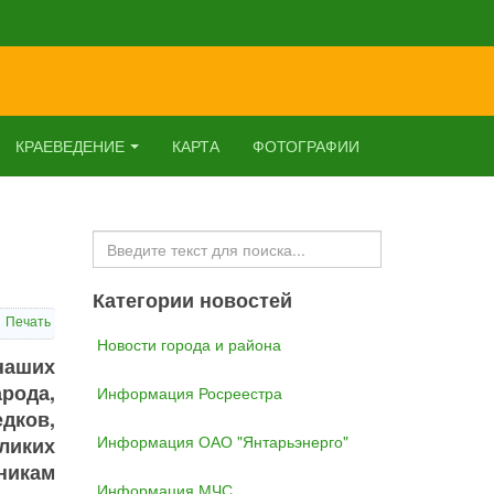
КРАЕВЕДЕНИЕ
КАРТА
ФОТОГРАФИИ
Искать...
Категории новостей
Печать
Новости города и района
наших
рода,
Информация Росреестра
едков,
Информация ОАО "Янтарьэнерго"
ликих
никам
Информация МЧС