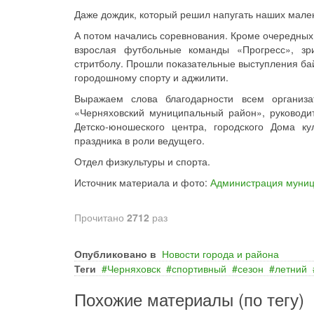
Даже дождик, который решил напугать наших малень
А потом начались соревнования. Кроме очередных
взрослая футбольные команды «Прогресс», зр
стритболу. Прошли показательные выступления ба
городошному спорту и аджилити.
Выражаем слова благодарности всем организа
«Черняховский муниципальный район», руководи
Детско-юношеского центра, городского Дома к
праздника в роли ведущего.
Отдел физкультуры и спорта.
Источник материала и фото:
Администрация муниц
Прочитано
2712
раз
Опубликовано в
Новости города и района
Теги
Черняховск
спортивный
сезон
летний
Похожие материалы (по тегу)