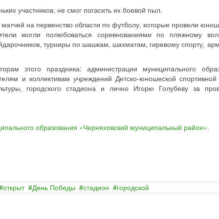
ких участников, не смог погасить их боевой пыл.
 матчей на первенство области по футболу, которые провели юнош
ители могли полюбоваться соревнованиями по пляжному вол
йдарочников, турниры по шашкам, шахматам, гиревому спорту, арм
торам этого праздника: администрации муниципального обра
телям и коллективам учреждений Детско-юношеской спортивной
ультуры, городского стадиона и лично Игорю Голубеву за про
ипального образования «Черняховский муниципальный район»
.
открыт
День Победы
стадион
городской