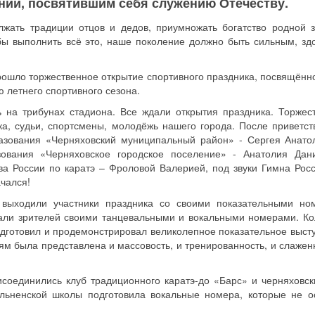
ний, посвятившим себя служению Отечеству.
лжать традиции отцов и дедов, приумножать богатство родной 
обы выполнить всё это, наше поколение должно быть сильным, зд
рошло торжественное открытие спортивного праздника, посвящённ
 летнего спортивного сезона.
 на трибунах стадиона. Все ждали открытия праздника. Торжес
а, судьи, спортсмены, молодёжь нашего города. После приветст
азования «Черняховский муниципальный район» - Сергея Анато
ования «Черняховское городское поселение» - Анатолия Дан
ва России по каратэ – Фроловой Валерией, под звуки Гимна Рос
чался!
выходили участники праздника со своими показательными но
али зрителей своими танцевальными и вокальными номерами. Ко
дготовил и продемонстрировал великолепное показательное выст
м была представлена и массовость, и тренированность, и слаженн
оединились клуб традиционного каратэ-до «Барс» и черняховск
ольненской школы подготовила вокальные номера, которые не о