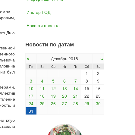
земли –
Инстер-ГОД
оровым,
Новости проекта
ого Дню
Новости по датам
твенной
венного
«
»
Декабрь 2018
льевича
иловича
Пн
Вт
Ср
Чт
Пт
Сб
Вс
сии был
1
2
3
4
5
6
7
8
9
мерами.
10
11
12
13
14
15
16
ллектив
17
18
19
20
21
22
23
упление
24
25
26
27
28
29
30
ость, и
31
ий клуб
ставили