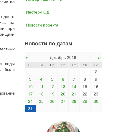
ссии по
Инстер-ГОД
 одного
ись на
Новости проекта
ики при
гонщики
Новости по датам
местных
«
»
Декабрь 2018
из воды
Пн
Вт
Ср
Чт
Пт
Сб
Вс
ны были
1
2
3
4
5
6
7
8
9
10
11
12
13
14
15
16
дование
17
18
19
20
21
22
23
24
25
26
27
28
29
30
31