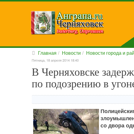
Главная
Новости
Новости города и ра
Пятница, 18 апреля 2014 18:40
В Черняховске задер
по подозрению в угон
Полицейск
злоумышлен
со двора од