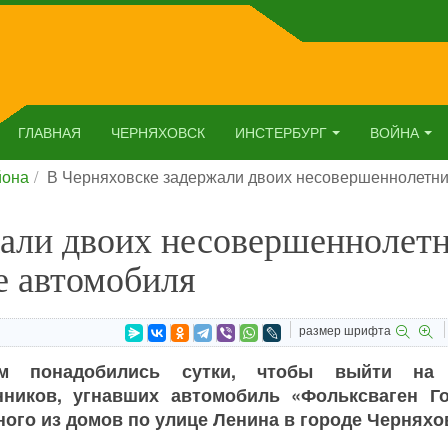
ГЛАВНАЯ
ЧЕРНЯХОВСК
ИНСТЕРБУРГ
ВОЙНА
йона
В Черняховске задержали двоих несовершеннолетни
жали двоих несовершеннолет
е автомобиля
размер шрифта
им понадобились сутки, чтобы выйти на
ников, угнавших автомобиль «Фольксваген Г
ного из домов по улице Ленина в городе Черняхо