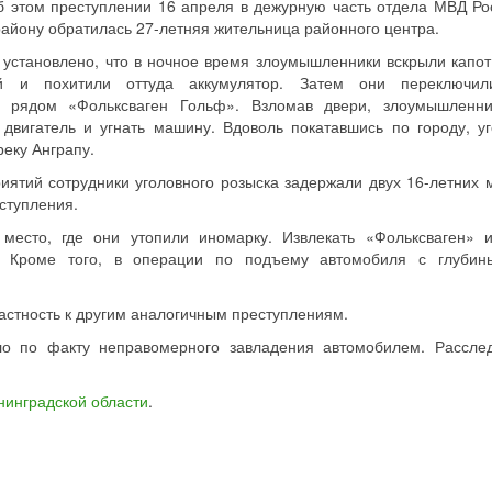
б этом преступлении 16 апреля в дежурную часть отдела МВД Ро
айону обратилась 27-летняя жительница районного центра.
установлено, что в ночное время злоумышленники вскрыли капот
й и похитили оттуда аккумулятор. Затем они переключил
й рядом «Фольксваген Гольф». Взломав двери, злоумышленн
двигатель и угнать машину. Вдоволь покатавшись по городу, у
реку Анграпу.
ятий сотрудники уголовного розыска задержали двух 16-летних 
ступления.
место, где они утопили иномарку. Извлекать «Фольксваген» 
. Кроме того, в операции по подъему автомобиля с глуби
астность к другим аналогичным преступлениям.
о по факту неправомерного завладения автомобилем. Рассле
нинградской области
.