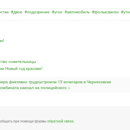
остки
двое
подозрение
угон
автомобиль
фольксваген
уто
м!
йство сожительницы
ем Новый год красиво!
нера фиктивно трудоустроили 13 кочегаров в Черняховске
комбината наехал на полицейского »
сообщать при помощи формы
обратной связи
.