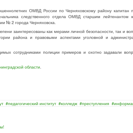
ершеннолетних ОМВД России по Черняховскому району капитан 
ачальника следственного отдела ОМВД старшим лейтенантом 
ии № 2 города Черняховска.
тепени заинтересованы как мерами личной безопасности, так и во
итории района и правовыми аспектами уголовной и администр
одимых сотрудниками полиции примеров и охотно задавали воп
нинградской области
.
ут
педагогический институт
колледж
преступления
информа
м!