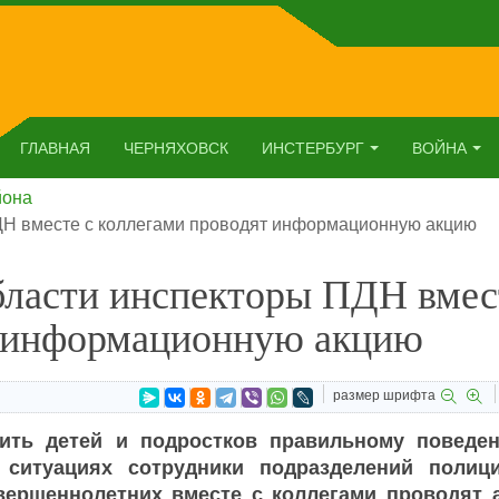
ГЛАВНАЯ
ЧЕРНЯХОВСК
ИНСТЕРБУРГ
ВОЙНА
йона
ДН вместе с коллегами проводят информационную акцию
бласти инспекторы ПДН вмес
т информационную акцию
размер шрифта
ить детей и подростков правильному поведе
 ситуациях сотрудники подразделений полиц
вершеннолетних вместе с коллегами проводят 