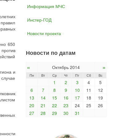
Информация МЧС
олетних
Инстер-ГОД
правил
правных
Новости проекта
ено 650
 против
Новости по датам
ействий
«
»
Октябрь 2014
гиона и
Пн
Вт
Ср
Чт
Пт
Сб
Вс
 случае
1
2
3
4
5
6
7
8
9
10
11
12
лковник
13
14
15
16
17
18
19
алистом
20
21
22
23
24
25
26
27
28
29
30
31
твенных
енности