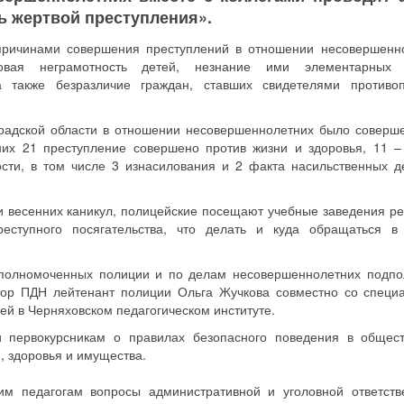
ть жертвой преступления».
причинами совершения преступлений в отношении несовершенн
овая неграмотность детей, незнание ими элементарных 
а также безразличие граждан, ставших свидетелями противо
градской области в отношении несовершеннолетних было соверш
них 21 преступление совершено против жизни и здоровья, 11 –
сти, в том числе 3 изнасилования и 2 факта насильственных д
ии весенних каникул, полицейские посещают учебные заведения ре
еступного посягательства, что делать и куда обращаться в
 уполномоченных полиции и по делам несовершеннолетних подпо
тор ПДН лейтенант полиции Ольга Жучкова совместно со специ
й в Черняховском педагогическом институте.
и первокурсникам о правилах безопасного поведения в общес
, здоровья и имущества.
им педагогам вопросы административной и уголовной ответств