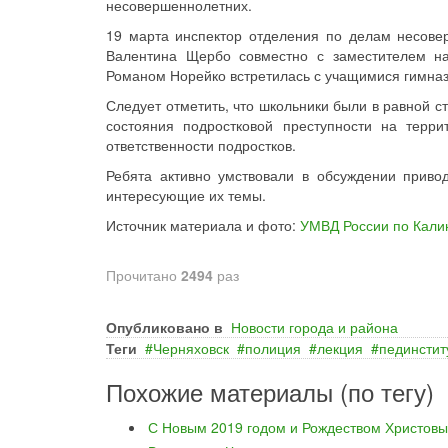
несовершеннолетних.
19 марта инспектор отделения по делам несов
Валентина Щербо совместно с заместителем н
Романом Норейко встретилась с учащимися гимназ
Следует отметить, что школьники были в равной с
состояния подростковой преступности на терр
ответственности подростков.
Ребята активно умствовали в обсуждении прив
интересующие их темы.
Источник материала и фото:
УМВД России по Кали
Прочитано
2494
раз
Опубликовано в
Новости города и района
Теги
Черняховск
полиция
лекция
пединстит
Похожие материалы (по тегу)
С Новым 2019 годом и Рождеством Христовы