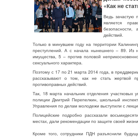
«Как не ста
Ведь зачастую 
является прав
безопасности, 
действий.
Только в минувшем году на территории Калинин
преступлений. А с начала нынешнего – 89. Из 
имущества, 5 – против половой неприкосновенно
сексуального характера.
Поэтому с 17 по 21 марта 2014 года, в преддвер
рассказывают о том, как не стать жертвой пр
противоправных действий.
Так, 18 марта начальник отделения участковых
полиции Дмитрий Перепелкин, школьный инспек
Управления по делам молодежи выступили с лекцие
Полицейские подробно рассказали восьмидесят
местах, дали рекомендации по защите своей жизни
Кроме того, сотрудники ПДН разъяснили будущ