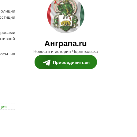
полиции
юстиции
просами
ативной
Анграпа.ru
Новости и история Черняховска
росы на
Присоединиться
ция