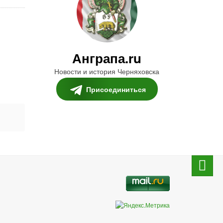
Анграпа.ru
Новости и история Черняховска
Присоединиться