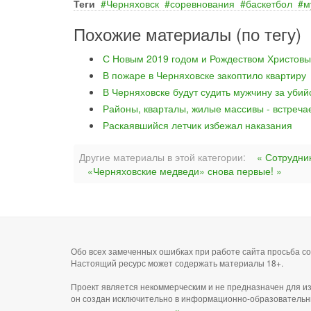
Теги
Черняховск
соревнования
баскетбол
м
Похожие материалы (по тегу)
С Новым 2019 годом и Рождеством Христовы
В пожаре в Черняховске закоптило квартиру
В Черняховске будут судить мужчину за уби
Районы, кварталы, жилые массивы - встреча
Раскаявшийся летчик избежал наказания
Другие материалы в этой категории:
« Сотрудни
«Черняховские медведи» снова первые! »
Обо всех замеченных ошибках при работе сайта просьба 
Настоящий ресурс может содержать материалы 18+.
Проект является некоммерческим и не предназначен для и
он создан исключительно в информационно-образовательн