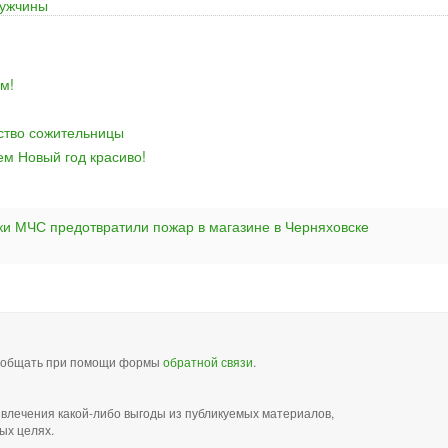
ужчины
м!
йство сожительницы
ем Новый год красиво!
ки МЧС предотвратили пожар в магазине в Черняховске
сообщать при помощи формы
обратной связи
.
звлечения какой-либо выгоды из публикуемых материалов,
ых целях.