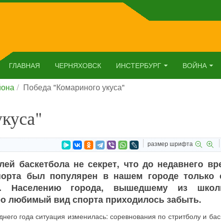
ГЛАВНАЯ
ЧЕРНЯХОВСК
ИНСТЕРБУРГ
ВОЙНА
йона
Победа "Комариного укуса"
укуса"
размер шрифта
ей баскетбола не секрет, что до недавнего вр
порта был популярен в нашем городе только 
в. Населению города, вышедшему из школ
ро любимый вид спорта приходилось забыть.
днего года ситуация изменилась: соревнования по стритболу и бас