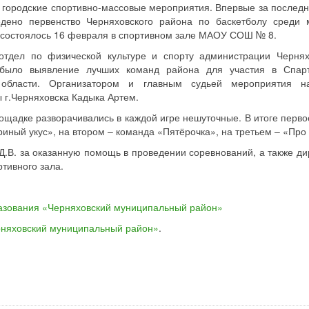
 городские спортивно-массовые мероприятия. Впервые за последн
дено первенство Черняховского района по баскетболу среди 
 состоялось 16 февраля в спортивном зале МАОУ СОШ № 8.
отдел по физической культуре и спорту администрации Чернях
 было выявление лучших команд района для участия в Спар
 области. Организатором и главным судьей мероприятия н
 г.Черняховска Кадыка Артем.
лощадке разворачивались в каждой игре нешуточные. В итоге перво
ный укус», на втором – команда «Пятёрочка», на третьем – «Про 
Д.В. за оказанную помощь в проведении соревнований, а также ди
тивного зала.
азования «Черняховский муниципальный район»
рняховский муниципальный район»
.