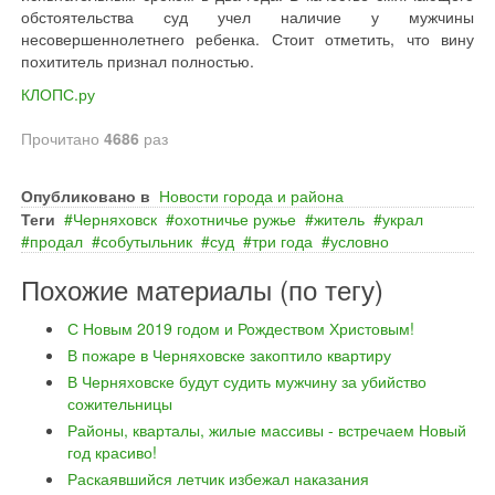
обстоятельства суд учел наличие у мужчины
несовершеннолетнего ребенка. Стоит отметить, что вину
похититель признал полностью.
КЛОПС.ру
Прочитано
4686
раз
Опубликовано в
Новости города и района
Теги
Черняховск
охотничье ружье
житель
украл
продал
собутыльник
суд
три года
условно
Похожие материалы (по тегу)
С Новым 2019 годом и Рождеством Христовым!
В пожаре в Черняховске закоптило квартиру
В Черняховске будут судить мужчину за убийство
сожительницы
Районы, кварталы, жилые массивы - встречаем Новый
год красиво!
Раскаявшийся летчик избежал наказания