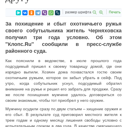
размер шрифта
Печать
За похищение и сбыт охотничьего ружья
своего собутыльника житель Черняховска
получил три года условно. Об этом
"Клопс.Ru" сообщили в пресс-службе
районного суда.
Как пояснили в ведомстве, в июле прошлого года
подсудимый пришел к своему товарищу домой, где они
изрядно выпили. Хозяин дома похвастался гостю своим
охотничьим ружьем, которое он забыл убрать в сейф. Под
утро, когда собутыльник уснул, подсудимый обратил
внимание на ружье и решил его забрать для продажи. Сразу
же после похищения мужчине удалось договориться со
своим знакомым, чтобы тот приобрел у него оружие.
Мужчину осудили сразу по двум статьям – хищение оружия и
его сбыт. В результате суд приговорил местного жителя к
трем годам и одному месяцу лишения свободы условно с
испытательным сроком в два года. В качестве смягчающего