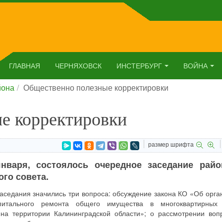
ГЛАВНАЯ
ЧЕРНЯХОВСК
ИНСТЕРБУРГ
ВОЙНА
йона
Общественно полезные корректировки
е корректировки
размер шрифта
января, состоялось очередное заседание райо
го совета.
заседания значились три вопроса: обсуждение закона КО «Об орга
питального ремонта общего имущества в многоквартирных 
на территории Калининградской области»; о рассмотрении воп