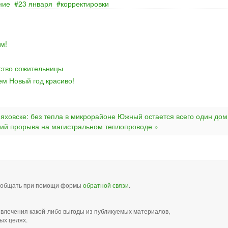
ние
23 января
корректировки
м!
йство сожительницы
ем Новый год красиво!
няховске: без тепла в микрорайоне Южный остается всего один дом
ий прорыва на магистральном теплопроводе »
сообщать при помощи формы
обратной связи
.
звлечения какой-либо выгоды из публикуемых материалов,
ых целях.