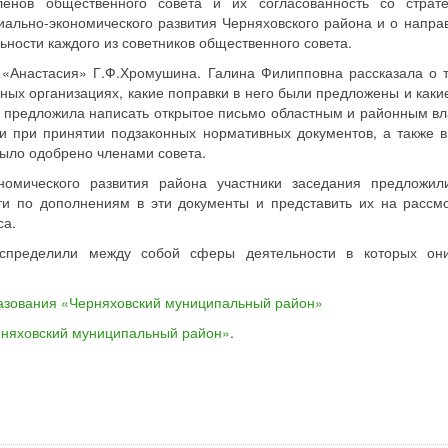
ленов общественного совета и их согласованность со страт
ально-экономического развития Черняховского района и о напра
ьности каждого из советников общественного совета.
«Анастасия» Г.Ф.Хромушина. Галина Филипповна рассказала о т
ых организациях, какие поправки в него были предложены и какие
е предложила написать открытое письмо областным и районным вл
и при принятии подзаконных нормативных документов, а также в
было одобрено членами совета.
номического развития района участники заседания предложил
и по дополнениям в эти документы и представить их на рассм
са.
аспределили между собой сферы деятельности в которых он
азования «Черняховский муниципальный район»
рняховский муниципальный район»
.