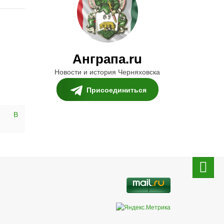
Анграпа.ru
Новости и история Черняховска
Присоединиться
В