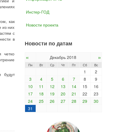
егией и
влениях
Инстер-ГОД
ом, как
Новости проекта
 из них
астям с
нести в
Новости по датам
и четко
«
»
Декабрь 2018
отрение
Пн
Вт
Ср
Чт
Пт
Сб
Вс
1
2
и будут
3
4
5
6
7
8
9
10
11
12
13
14
15
16
17
18
19
20
21
22
23
24
25
26
27
28
29
30
31