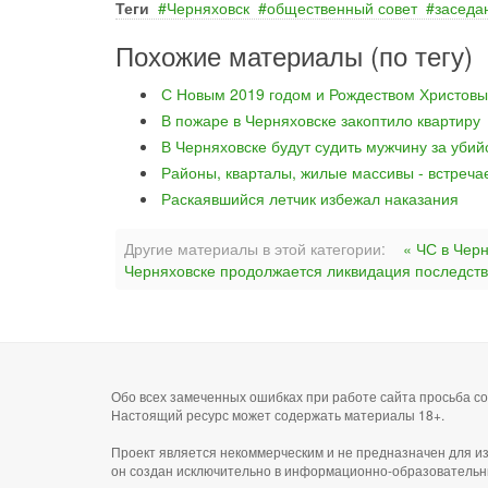
Теги
Черняховск
общественный совет
заседа
Похожие материалы (по тегу)
С Новым 2019 годом и Рождеством Христовы
В пожаре в Черняховске закоптило квартиру
В Черняховске будут судить мужчину за уби
Районы, кварталы, жилые массивы - встреча
Раскаявшийся летчик избежал наказания
Другие материалы в этой категории:
« ЧС в Чер
Черняховске продолжается ликвидация последств
Обо всех замеченных ошибках при работе сайта просьба 
Настоящий ресурс может содержать материалы 18+.
Проект является некоммерческим и не предназначен для и
он создан исключительно в информационно-образовательн