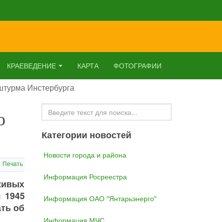
КРАЕВЕДЕНИЕ
КАРТА
ФОТОГРАФИИ
 штурма Инстербурга
Искать...
о
Категории новостей
Новости города и района
Печать
Информация Росреестра
живых
я 1945
Информация ОАО "Янтарьэнерго"
ать об
Информация МЧС