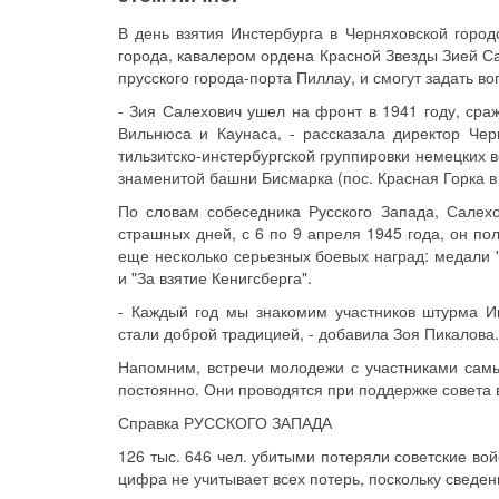
В день взятия Инстербурга в Черняховской город
города, кавалером ордена Красной Звезды Зией Са
прусского города-порта Пиллау, и смогут задать в
- Зия Салехович ушел на фронт в 1941 году, сра
Вильнюса и Каунаса, - рассказала директор Чер
тильзитско-инстербургской группировки немецких в
знаменитой башни Бисмарка (пос. Красная Горка в 
По словам собеседника Русского Запада, Салехо
страшных дней, с 6 по 9 апреля 1945 года, он п
еще несколько серьезных боевых наград: медали "
и "За взятие Кенигсберга".
- Каждый год мы знакомим участников штурма И
стали доброй традицией, - добавила Зоя Пикалова. 
Напомним, встречи молодежи с участниками самы
постоянно. Они проводятся при поддержке совета
Справка РУССКОГО ЗАПАДА
126 тыс. 646 чел. убитыми потеряли советские вой
цифра не учитывает всех потерь, поскольку сведени