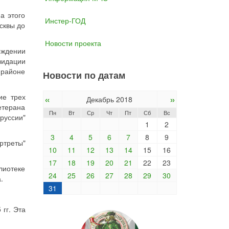
а этого
Инстер-ГОД
сквы до
Новости проекта
ождении
видации
в районе
Новости по датам
ие трех
«
»
Декабрь 2018
етерана
Пн
Вт
Ср
Чт
Пт
Сб
Вс
руссии"
1
2
3
4
5
6
7
8
9
ртреты"
10
11
12
13
14
15
16
17
18
19
20
21
22
23
лиотеке
24
25
26
27
28
29
30
.
31
гг. Эта