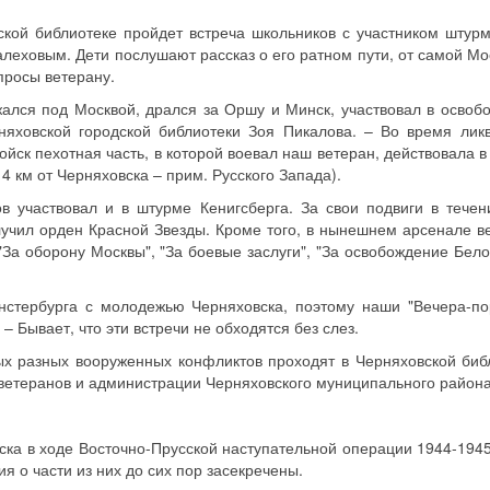
ской библиотеке пройдет встреча школьников с участником штурм
леховым. Дети послушают рассказ о его ратном пути, от самой Мо
опросы ветерану.
жался под Москвой, дрался за Оршу и Минск, участвовал в освоб
няховской городской библиотеки Зоя Пикалова. – Во время лик
ойск пехотная часть, в которой воевал наш ветеран, действовала 
4 км от Черняховска – прим. Русского Запада).
в участвовал и в штурме Кенигсберга. За свои подвиги в течен
олучил орден Красной Звезды. Кроме того, в нынешнем арсенале в
За оборону Москвы", "За боевые заслуги", "За освобождение Бело
нстербурга с молодежью Черняховска, поэтому наши "Вечера-по
– Бывает, что эти встречи не обходятся без слез.
х разных вооруженных конфликтов проходят в Черняховской биб
 ветеранов и администрации Черняховского муниципального района
ска в ходе Восточно-Прусской наступательной операции 1944-1945 
я о части из них до сих пор засекречены.