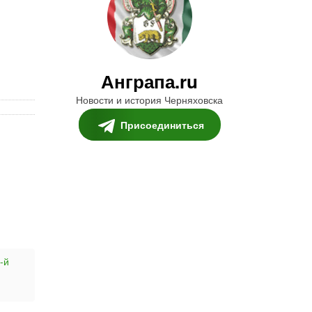
Анграпа.ru
Новости и история Черняховска
Присоединиться
-й