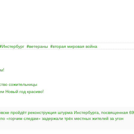
Инстербург
ветераны
вторая мировая война
м!
йство сожительницы
ем Новый год красиво!
овске пройдёт реконструкция штурма Инстербурга, посвященная 69
 по «горчим следам» задержали трёх местных жителей за угон