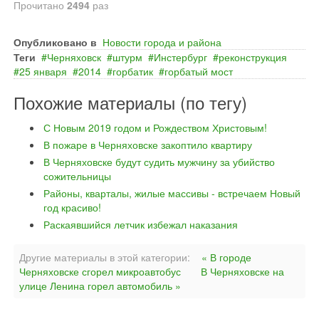
Прочитано
2494
раз
Опубликовано в
Новости города и района
Теги
Черняховск
штурм
Инстербург
реконструкция
25 января
2014
горбатик
горбатый мост
Похожие материалы (по тегу)
С Новым 2019 годом и Рождеством Христовым!
В пожаре в Черняховске закоптило квартиру
В Черняховске будут судить мужчину за убийство
сожительницы
Районы, кварталы, жилые массивы - встречаем Новый
год красиво!
Раскаявшийся летчик избежал наказания
Другие материалы в этой категории:
« В городе
Черняховске сгорел микроавтобус
В Черняховске на
улице Ленина горел автомобиль »