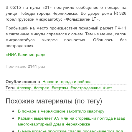
В 05:15 на пульт «01» поступило сообщение о пожаре на
улице Победы города Черняховска. Во дворе дома №326
горел грузовой микроавтобус «Фольксваген LT».
Прибывший на место происшествия пожарный расчет ПЧ-11
в считанные минуты справился с огнем. Тем не менее, салон
микроавтобуса выгорел полностью. Обошлось без
пострадавших.
«НИА-Калининград»
.
Прочитано
2141
раз
Опубликовано в
Новости города и района
Теги
пожар
сгорел
жертвы
пострадавшие
нет
Похожие материалы (по тегу)
В пожаре в Черняховске закоптило квартиру
Кабмин выделяет 9,9 млн на сгоревший полгода назад
многоквартирный дом в Черняховске
В Черняховске прохожие спасли провалившегося под