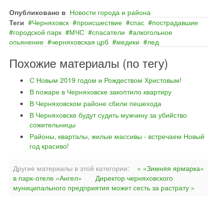
Опубликовано в
Новости города и района
Теги
Черняховск
происшествие
спас
пострадавшие
городской парк
МЧС
спасатели
алкогольное
опьянение
черняховская црб
медики
лед
Похожие материалы (по тегу)
С Новым 2019 годом и Рождеством Христовым!
В пожаре в Черняховске закоптило квартиру
В Черняховском районе сбили пешехода
В Черняховске будут судить мужчину за убийство
сожительницы
Районы, кварталы, жилые массивы - встречаем Новый
год красиво!
Другие материалы в этой категории:
« «Зимняя ярмарка»
в парк-отеле «Ангел»
Директор черняховского
муниципального предприятия может сесть за растрату »