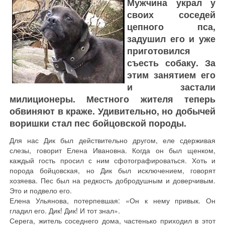
Мужчина украл у
своих соседей
цепного пса,
задушил его и уже
приготовился
съесть собаку. За
этим занятием его
и застали
милиционеры. Местного жителя теперь
обвиняют в краже. Удивительно, но добычей
воришки стал пес бойцовской породы.
Для нас Дик был действительно другом, еле сдерживая
слезы, говорит Елена Ивановна. Когда он был щенком,
каждый гость просил с ним сфотографироваться. Хоть и
порода бойцовская, но Дик был исключением, говорят
хозяева. Пес был на редкость добродушным и доверчивым.
Это и подвело его.
Елена Ульянова, потерпевшая: «Он к нему привык. Он
гладил его. Дик! Дик! И тот знал».
Серега, житель соседнего дома, частенько приходил в этот