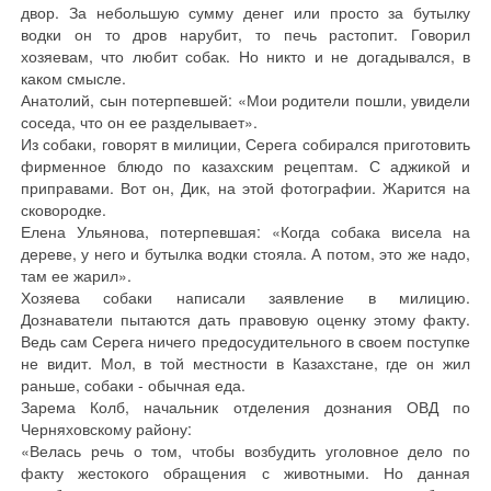
двор. За небольшую сумму денег или просто за бутылку
водки он то дров нарубит, то печь растопит. Говорил
хозяевам, что любит собак. Но никто и не догадывался, в
каком смысле.
Анатолий, сын потерпевшей: «Мои родители пошли, увидели
соседа, что он ее разделывает».
Из собаки, говорят в милиции, Серега собирался приготовить
фирменное блюдо по казахским рецептам. С аджикой и
приправами. Вот он, Дик, на этой фотографии. Жарится на
сковородке.
Елена Ульянова, потерпевшая: «Когда собака висела на
дереве, у него и бутылка водки стояла. А потом, это же надо,
там ее жарил».
Хозяева собаки написали заявление в милицию.
Дознаватели пытаются дать правовую оценку этому факту.
Ведь сам Серега ничего предосудительного в своем поступке
не видит. Мол, в той местности в Казахстане, где он жил
раньше, собаки - обычная еда.
Зарема Колб, начальник отделения дознания ОВД по
Черняховскому району:
«Велась речь о том, чтобы возбудить уголовное дело по
факту жестокого обращения с животными. Но данная