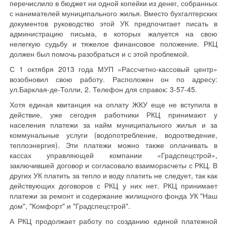
перечислило в бюджет ни одной копейки из денег, собранных
с нанимателей муниципального жилья. Вместо бухгалтерских
документов руководство этой УК предпочитает писать в
администрацию письма, в которых жалуется на свою
нелегкую судьбу и тяжелое финансовое положение. РКЦ
должен был помочь разобраться и с этой проблемой.
С 1 октября 2013 года МУП «Рассчетно-кассовый центр»
возобновил свою работу. Расположен он по адресу:
ул.Барклая-де-Толли, 2. Телефон для справок: 3-57-45.
Хотя единая квитанция на оплату ЖКУ еще не вступила в
действие, уже сегодня работники РКЦ принимают у
населения платежи за найм муниципального жилья и за
коммунальные услуги (водопотребление, водоотведение,
теплоэнергия). Эти платежи можно также оплачивать в
кассах управляющей компании «Градспецстрой»,
заключившей договор и согласовало взаиморасчеты с РКЦ. В
других УК платить за тепло и воду платить не следует, так как
действующих договоров с РКЦ у них нет. РКЦ принимает
платежи за ремонт и содержание жилищного фонда УК "Наш
дом", "Комфорт" и "Градспецстрой".
А РКЦ продолжает работу по созданию единой платежной