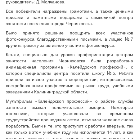
руководитель: Д. Молчанова.
Все победители награждены грамотами, а также ценными
призами и памятными подарками с символикой центра
занятости населения города Черняховска.
Было принято решение поощрить всех участников
фотоконкурса благодарственными письмами, а лицею №7
вручить грамоту за активное участие в фотоконкурсе.
Кстати, специально для уроков профориентации центром
занятости населения Черняховска была разработана
анимационная программа «Калейдоскоп профессий», с
которой специалисты центра посетили школу №5. Ребята
приняли активное участие в мероприятии, интересовались
востребованными профессиями на рынке труда, учебными
заведениями Калининградской области.
Мультфильм «Калейдоскоп профессий» о работе службы
занятости вызвал положительных эмоции. Некоторые
школьники, которые участвовали во временном
трудоустройстве прошедшим летом, изъявили желание снова
поработать. Были и те, кто приступит к работам впервые, так
как только в этом учебном году им исполняется 14 лет, а как
известно, именно с этого возраста можно устроиться на