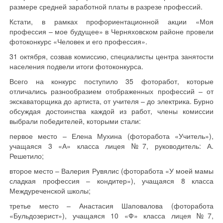
размере средней заработной платы в разрезе профессий.
Кстати, в рамках профориентационной акции «Моя
профессия – мое будущее» в Черняховском районе провели
фотоконкурс «Человек и его профессия».
31 октября, созвав комиссию, специалисты центра занятости
населения подвели итоги фотоконкурса.
Всего на конкурс поступило 35 фоторабот, которые
отличались разнообразием отображенных профессий – от
экскаваторщика до артиста, от учителя – до электрика. Бурно
обсуждая достоинства каждой из работ, члены комиссии
выбрали победителей, которыми стали:
первое место – Елена Мухина (фоторабота «Учитель»),
учащаяся 3 «А» класса лицея №7, руководитель: А.
Решетило;
второе место – Валерия Рувялис (фоторабота «У моей мамы
сладкая профессия – кондитер»), учащаяся 8 класса
Междуреченской школы;
третье место – Анастасия Шаповалова (фоторабота
«Бульдозерист»), учащаяся 10 «Ф» класса лицея №7,