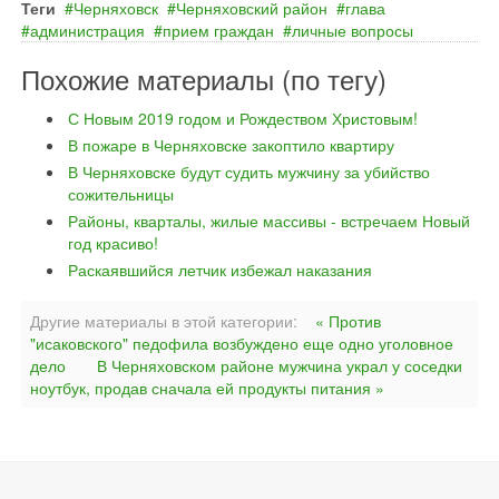
Теги
Черняховск
Черняховский район
глава
администрация
прием граждан
личные вопросы
Похожие материалы (по тегу)
С Новым 2019 годом и Рождеством Христовым!
В пожаре в Черняховске закоптило квартиру
В Черняховске будут судить мужчину за убийство
сожительницы
Районы, кварталы, жилые массивы - встречаем Новый
год красиво!
Раскаявшийся летчик избежал наказания
Другие материалы в этой категории:
« Против
"исаковского" педофила возбуждено еще одно уголовное
дело
В Черняховском районе мужчина украл у соседки
ноутбук, продав сначала ей продукты питания »