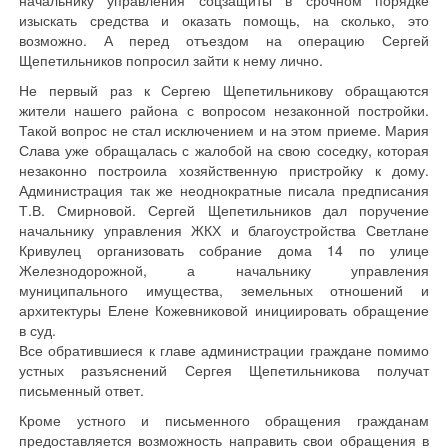
начальнику управления соцзащиты в срочном порядке
изыскать средства и оказать помощь, на сколько, это
возможно. А перед отъездом на операцию Сергей
Щепетильников попросил зайти к нему лично.
Не первый раз к Сергею Щепетильникову обращаются
жители нашего района с вопросом незаконной постройки.
Такой вопрос не стал исключением и на этом приеме. Мария
Слава уже обращалась с жалобой на свою соседку, которая
незаконно построила хозяйственную пристройку к дому.
Администрация так же неоднократные писала предписания
Т.В. Смирновой. Сергей Щепетильников дал поручение
начальнику управления ЖКХ и благоустройства Светлане
Кривулец организовать собрание дома 14 по улице
Железнодорожной, а начальнику управления
муниципального имущества, земельных отношений и
архитектуры Елене Кожевниковой инициировать обращение
в суд.
Все обратившиеся к главе администрации граждане помимо
устных разъяснений Сергея Щепетильникова получат
письменный ответ.
Кроме устного и письменного обращения гражданам
предоставляется возможность направить свои обращения в