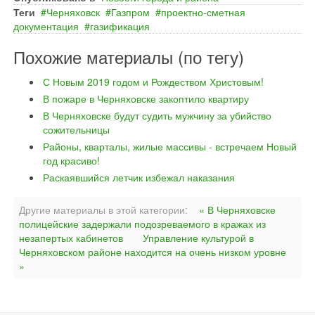
Теги
Черняховск
Газпром
проектно-сметная
документация
газификация
Похожие материалы (по тегу)
С Новым 2019 годом и Рождеством Христовым!
В пожаре в Черняховске закоптило квартиру
В Черняховске будут судить мужчину за убийство
сожительницы
Районы, кварталы, жилые массивы - встречаем Новый
год красиво!
Раскаявшийся летчик избежал наказания
Другие материалы в этой категории:
« В Черняховске
полицейские задержали подозреваемого в кражах из
незапертых кабинетов
Управление культурой в
Черняховском районе находится на очень низком уровне
»