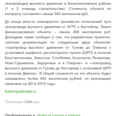
газопроводов высокого давления в Багратионовском районе
(1 и 2 очередь строительства). Стоимость объекта по
контракту составляет свыше 340 миллионов руб.
До конца августа планируется произвести технический пуск
газопровода высокого давления от АГРС к Балтийску. Лимит
финансирования объекта – свыше 368 миллионов руб.
Докладчик также сообщил о том, что разработана проектно-
сметная документация по следующим двум объектам:
«газопровод высокого давления от Гусева до Озерска с
установкой шкафного регуляторного пункта (ШРП) в поселке
Константиновка, Замостье, Столбовое, Колхозное, Речкалово,
Ново-Гурьевское, Задорожье и в Озерске» и «газопровод
высокого давления от Гусева до Нестерова с установкой ШРП
в поселке Дивное». В общей сложности на эти объекты будет
направлено более 400 миллионов рублей, их реализация
намечена на 2014-2015 годы.
Kaliningradnews.ru
Прочитано
2304
раз
Опубликовано в
Новости города и района