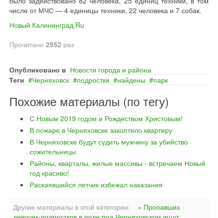
было задействовано 82 человека, 25 единиц техники, в том
числе от МЧС — 4 единицы техники, 22 человека и 7 собак.
Новый Калининград.Ru
Прочитано
2552
раз
Опубликовано в
Новости города и района
Теги
Черняховск
подростки
найдены
парк
Похожие материалы (по тегу)
С Новым 2019 годом и Рождеством Христовым!
В пожаре в Черняховске закоптило квартиру
В Черняховске будут судить мужчину за убийство
сожительницы
Районы, кварталы, жилые массивы - встречаем Новый
год красиво!
Раскаявшийся летчик избежал наказания
Другие материалы в этой категории:
« Пропавших
девочек-подростков в поле под Черняховском ищут