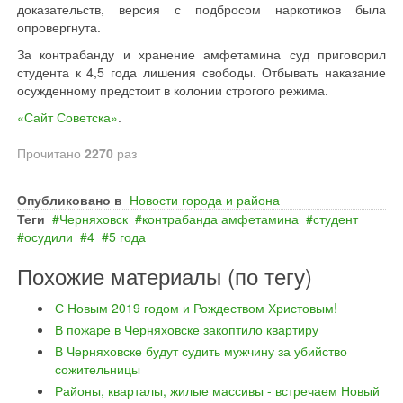
доказательств, версия с подбросом наркотиков была
опровергнута.
За контрабанду и хранение амфетамина суд приговорил
студента к 4,5 года лишения свободы. Отбывать наказание
осужденному предстоит в колонии строгого режима.
«Сайт Советска»
.
Прочитано
2270
раз
Опубликовано в
Новости города и района
Теги
Черняховск
контрабанда амфетамина
студент
осудили
4
5 года
Похожие материалы (по тегу)
С Новым 2019 годом и Рождеством Христовым!
В пожаре в Черняховске закоптило квартиру
В Черняховске будут судить мужчину за убийство
сожительницы
Районы, кварталы, жилые массивы - встречаем Новый