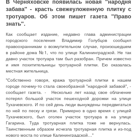
В Черняховске появилась новая "народня
забава" - красть свежеуложенную плитку с
тротуаров. Об этом пишет газета "Право
знать".
Как сообщает издание, недавно глава администрации
городского поселения Владимир Голубцов сообщил
правоохранникам о возмутительном случае, произошедшем
в районе дома №1, что по улице Калининградской. Не так
давно участок тротуара там был разобран. Причем известно
и имя похитительницы тротуарной плитки. Ею оказалась
местная жительница.
"Собственно говоря, кража тротуарной плитки в нашем
городе почему-то стала своеобразной "народной забавой", -
сообщает газета. - Несколько лет назад свое облачение
потерял большой участок пешеходной дорожки на улице
Тухачевского. И по сей день люди вынуждены передвигаться
по ней по песку и грязи. Примерно в одно время с улицей
Тухачевского, был оголен участок тротуара в на улице
Гагарина. Туда тротуарная плитка тоже не вернулась.
Таинственным образом исчезла тротуарная плитка и из-под
нового моста по улице Калининградской…"