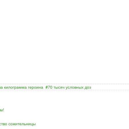
ва килограмма героина
70 тысяч условных доз
м!
йство сожительницы