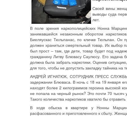
Своей вины женщи
выводы суда перв
лет.
В поле зрения наркополицейских Нонна Марцинк
занимавшейся незаконным оборотом наркотико
Биеляускас Тюльпанас, по кличке Тюльпан. Он п
должен храниться смертельный товар. Их выбор п
был прост – там, где дети, товар будет под над
гражданину Литву Блювасу Саулюсу. Его задача бы
должна была забрать наркотики. Оценив ситуацию,
для того, чтобы не допустить закладку тайника на 
АНДРЕЙ ИГНАТЮК, СОТРУДНИК ПРЕСС СЛУЖБЫ 
задержании Блюваса. В ночь с 18 на 19 января е
находят более 2 килограммов героина высокой ко
не попала на черный рынок? Это почти 70 тысяч у
Такого количества наркотиков хватило бы отравить 
В ходе обыска в квартире у Нонны Марцинк
расфасованного и приготовленного к сбыту. Женщи