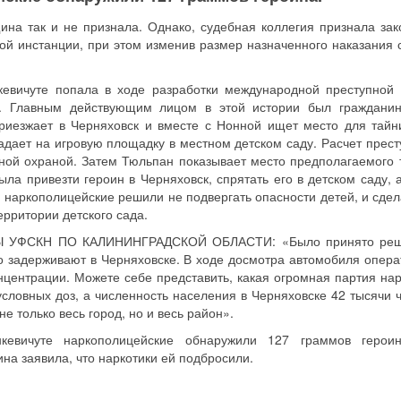
на так и не признала. Однако, судебная коллегия признала за
ой инстанции, при этом изменив размер назначенного наказания с
евичуте попала в ходе разработки международной преступной 
в. Главным действующим лицом в этой истории был граждани
риезжает в Черняховск и вместе с Нонной ищет место для тайни
адает на игровую площадку в местном детском саду. Расчет прест
ежной охраной. Затем Тюльпан показывает место предполагаемого 
ла привезти героин в Черняховск, спрятать его в детском саду, 
 наркополицейские решили не подвергать опасности детей, и сдел
территории детского сада.
УФСКН ПО КАЛИНИНГРАДСКОЙ ОБЛАСТИ: «Было принято реш
го задерживают в Черняховске. В ходе досмотра автомобиля опера
нцентрации. Можете себе представить, какая огромная партия нар
словных доз, а численность населения в Черняховске 42 тысячи ч
не только весь город, но и весь район».
евичуте наркополицейские обнаружили 127 граммов героин
на заявила, что наркотики ей подбросили.