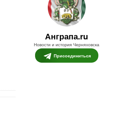
Анграпа.ru
Новости и история Черняховска
Присоединиться