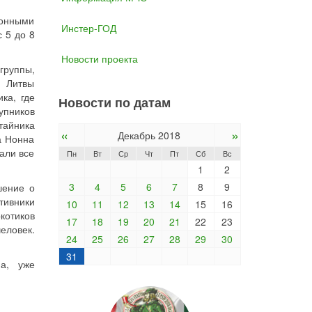
конными
Инстер-ГОД
 5 до 8
Новости проекта
группы,
н Литвы
ка, где
Новости по датам
упников
тайника
«
»
Декабрь 2018
а Нонна
али все
Пн
Вт
Ср
Чт
Пт
Сб
Вс
1
2
3
4
5
6
7
8
9
ение о
тивники
10
11
12
13
14
15
16
котиков
17
18
19
20
21
22
23
еловек.
24
25
26
27
28
29
30
31
а, уже