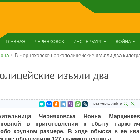
ГЛАВНАЯ
ЧЕРНЯХОВСК
ИНСТЕРБУРГ
ВОЙНА
йона
В Черняховске наркополицейские изъяли два килогр
олицейские изъяли два
размер шрифта
жительница Черняховска Нонна Марцинкев
иновной в приготовлении к сбыту наркотич
собо крупном размере. В ходе обыска в ее ква
ские обнаружили 127 граммов героина.