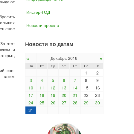
 выдают
Инстер-ГОД
бросить
больших
Новости проекта
решение
Новости по датам
а этот
нском и
открыт,
«
»
Декабрь 2018
Пн
Вт
Ср
Чт
Пт
Сб
Вс
ий снег
1
2
я таким
3
4
5
6
7
8
9
10
11
12
13
14
15
16
17
18
19
20
21
22
23
24
25
26
27
28
29
30
31