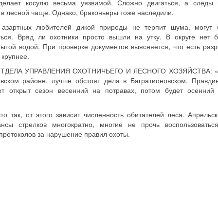
 делает косулю весьма уязвимой. Сложно двигаться, а следы
в лесной чаще. Однако, браконьеры тоже наследили.
 азартных любителей дикой природы не терпит шума, могут 
ься. Вряд ли охотники просто вышли на утку. В округе нет 
рытой водой. При проверке документов выясняется, что есть раз
 крупнее.
ТДЕЛА УПРАВЛЕНИЯ ОХОТНИЧЬЕГО И ЛЕСНОГО ХОЗЯЙСТВА: «З
овском районе, лучше обстоят дела в Багратионовском, Правди
т открыт сезон весенний на потравах, потом будет осенний 
о так, от этого зависит численность обитателей леса. Апрельск
сы стрелков многократно, многие не прочь воспользоватьс
протоколов за нарушение правил охоты.