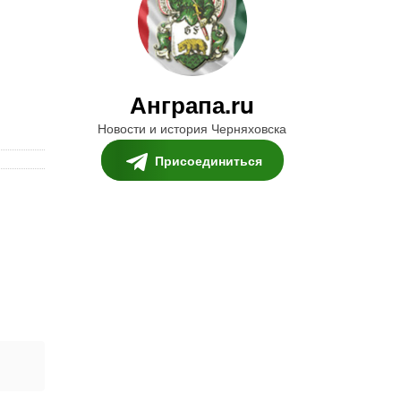
Анграпа.ru
Новости и история Черняховска
Присоединиться