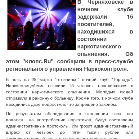
В Черняховске в
ночном клубе
задержали 15
посетителей,
находишихся в
состоянии
наркотического
опьянения. Об
этом "Клопс.Ru" сообщили в пресс-службе
регионального управления Наркоконтроля.
В ночь на 29 марта "отличился" ночной клуб "Торнадо".
Наркополицейские выявили 15 человек, находившихся в
состоянии наркотического опьянения. Молодых людей
отправили в районную больницу. Кроме того, в ночном клубе
находились двое подростков, что запрещено законом.
По результатам обследования в отношении всех, кто
попался на употреблении наркотиков, будут составлены
административные протоколы. Им грозит административный
штраф от четырех до пяти тысяч рублей или
административный арест на срок до пятнадцати суток.