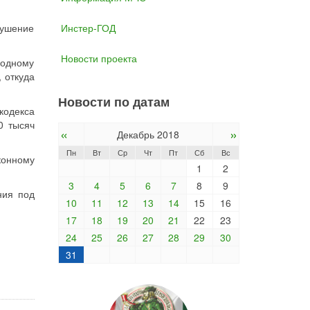
кушение
Инстер-ГОД
Новости проекта
 одному
 откуда
Новости по датам
кодекса
0 тысяч
«
»
Декабрь 2018
Пн
Вт
Ср
Чт
Пт
Сб
Вс
конному
1
2
3
4
5
6
7
8
9
ния под
10
11
12
13
14
15
16
17
18
19
20
21
22
23
24
25
26
27
28
29
30
31