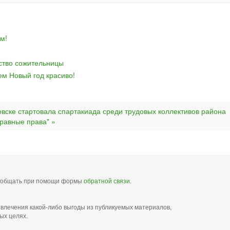
м!
йство сожительницы
ем Новый год красиво!
овске стартовала спартакиада среди трудовых коллективов района
равные права" »
сообщать при помощи формы
обратной связи
.
звлечения какой-либо выгоды из публикуемых материалов,
ых целях.