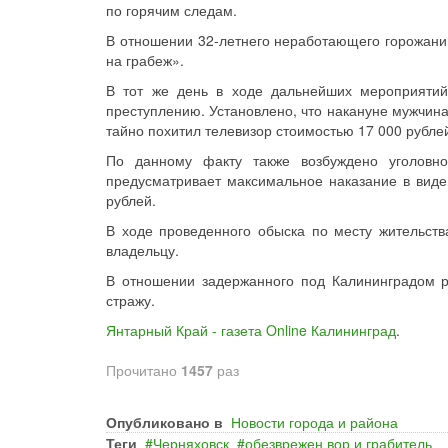
по горячим следам.
В отношении 32-летнего неработающего горожанина
на грабеж».
В тот же день в ходе дальнейших мероприятий
преступлению. Установлено, что накануне мужчина
тайно похитил телевизор стоимостью 17 000 рубле
По данному факту также возбуждено уголовн
предусматривает максимальное наказание в вид
рублей.
В ходе проведенного обыска по месту жительст
владельцу.
В отношении задержанного под Калининградом 
стражу.
Янтарный Край - газета Online Калининград
.
Прочитано
1457
раз
Опубликовано в
Новости города и района
Теги
Черняховск
обезврежен вор и грабитель