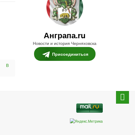
Анграпа.ru
Новости и история Черняховска
Присоединиться
В