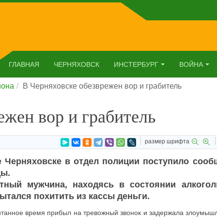
ГЛАВНАЯ
ЧЕРНЯХОВСК
ИНСТЕРБУРГ
ВОЙНА
йона
В Черняховске обезврежен вор и грабитель
ежен вор и грабитель
размер шрифта
е Черняховске в отдел полиции поступило сооб
ды.
тный мужчина, находясь в состоянии алкогол
ытался похитить из кассы деньги.
итанное время прибыл на тревожный звонок и задержала злоумыш