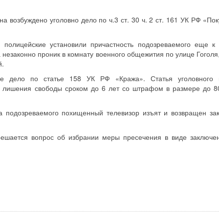
 возбуждено уголовно дело по ч.3 ст. 30 ч. 2 ст. 161 УК РФ «По
 полицейские установили причастность подозреваемого еще к
 незаконно проник в комнату военного общежития по улице Гоголя,
й.
ое дело по статье 158 УК РФ «Кража». Статья уголовного 
е лишения свободы сроком до 6 лет со штрафом в размере до 8
ва подозреваемого похищенный телевизор изъят и возвращен за
решается вопрос об избрании меры пресечения в виде заключе