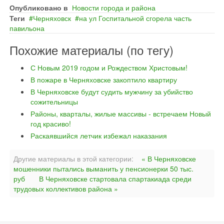
Опубликовано в
Новости города и района
Теги
Черняховск
на ул Госпитальной сгорела часть
павильона
Похожие материалы (по тегу)
С Новым 2019 годом и Рождеством Христовым!
В пожаре в Черняховске закоптило квартиру
В Черняховске будут судить мужчину за убийство
сожительницы
Районы, кварталы, жилые массивы - встречаем Новый
год красиво!
Раскаявшийся летчик избежал наказания
Другие материалы в этой категории:
« В Черняховске
мошенники пытались выманить у пенсионерки 50 тыс.
руб
В Черняховске стартовала спартакиада среди
трудовых коллективов района »