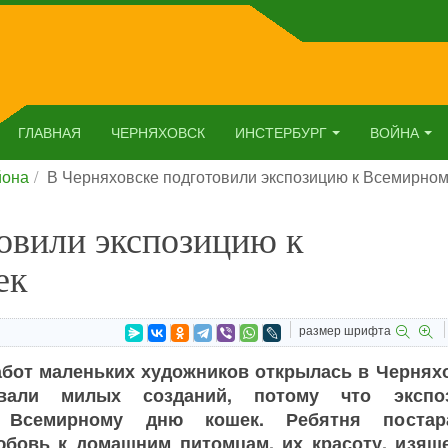
ГЛАВНАЯ
ЧЕРНЯХОВСК
ИНСТЕРБУРГ
ВОЙНА
йона
В Черняховске подготовили экспозицию к Всемирно
овили экспозицию к
ек
размер шрифта
бот маленьких художников открылась в Черняхо
вали милых созданий, потому что экспо
 Всемирному дню кошек. Ребятня постар
юбовь к домашним питомцам, их красоту, изяще