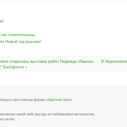
м!
йство сожительницы
ем Новый год красиво!
овске открылась выставка работ Надежды Иваниш
В Черняховск
и" Балтфлота »
сообщать при помощи формы
обратной связи
.
звлечения какой-либо выгоды из публикуемых материалов,
ых целях.