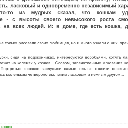
ть, ласковый и одновременно независимый хара
Кто-то из мудрых сказал, что кошкам уд
е - с высоты своего невысокого роста смо
 на всех людей. И: в доме, где есть кошка, д
е только рисовали своих любимцев, но и много узнали о них, пре
урки, сидя на подоконниках, интересуются воробьями, котята ла
лежат на коленях у хозяев... Словом, запечатленные мгновения к
«Портреты» кошаков заслужили самые теплые отклики посетит
ись маленьким четвероногим, таким ласковым и нежным другом...
 кошек