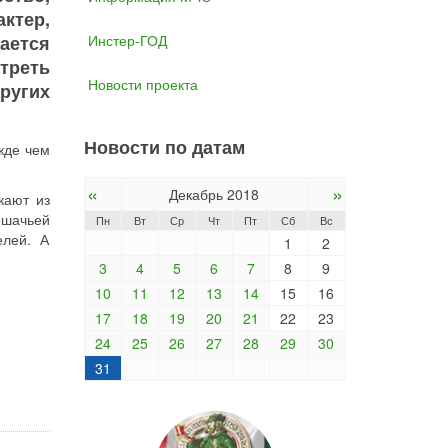
ктер,
ается
Инстер-ГОД
треть
Новости проекта
ругих
Новости по датам
жде чем
«
»
Декабрь 2018
кают из
ошачьей
Пн
Вт
Ср
Чт
Пт
Сб
Вс
елей. А
1
2
3
4
5
6
7
8
9
10
11
12
13
14
15
16
17
18
19
20
21
22
23
24
25
26
27
28
29
30
31