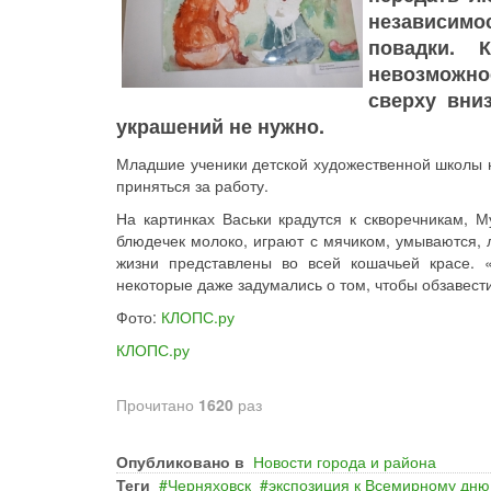
независимос
повадки. 
невозможно
сверху вниз
украшений не нужно.
Младшие ученики детской художественной школы н
приняться за работу.
На картинках Васьки крадутся к скворечникам, М
блюдечек молоко, играют с мячиком, умываются, 
жизни представлены во всей кошачьей красе. 
некоторые даже задумались о том, чтобы обзавест
Фото:
КЛОПС.ру
КЛОПС.ру
Прочитано
1620
раз
Опубликовано в
Новости города и района
Теги
Черняховск
экспозиция к Всемирному дню