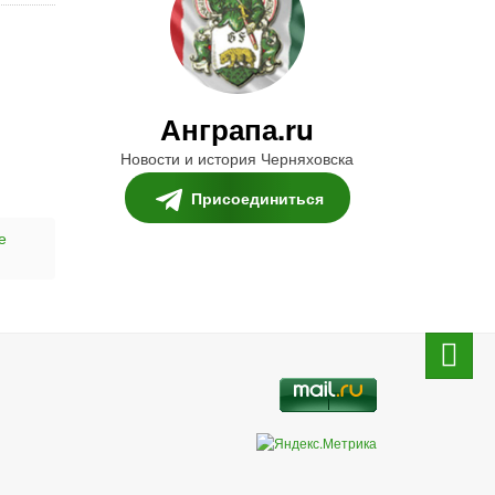
Анграпа.ru
Новости и история Черняховска
Присоединиться
е