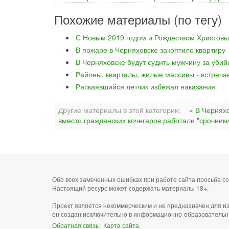
Похожие материалы (по тегу)
С Новым 2019 годом и Рождеством Христовы
В пожаре в Черняховске закоптило квартиру
В Черняховске будут судить мужчину за уби
Районы, кварталы, жилые массивы - встреча
Раскаявшийся летчик избежал наказания
Другие материалы в этой категории:
« В Чернях
вместо гражданских кочегаров работали "срочник
Обо всех замеченных ошибках при работе сайта просьба 
Настоящий ресурс может содержать материалы 18+.
Проект является некоммерческим и не предназначен для и
он создан исключительно в информационно-образовательн
Обратная связь
|
Карта сайта