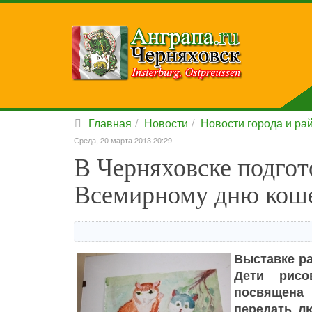
Главная
Новости
Новости города и ра
Среда, 20 марта 2013 20:29
В Черняховске подгот
Всемирному дню кош
Выставке ра
Дети рисо
посвящена
передать л