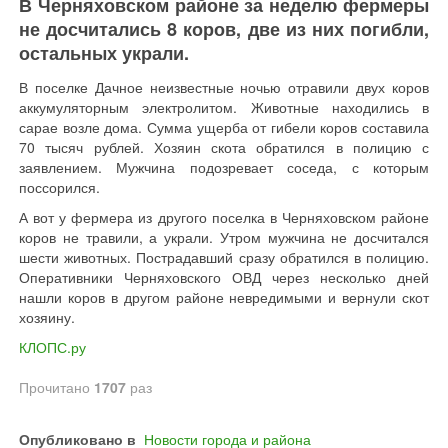
В Черняховском районе за неделю фермеры
не досчитались 8 коров, две из них погибли,
остальных украли.
В поселке Дачное неизвестные ночью отравили двух коров
аккумуляторным электролитом. Животные находились в
сарае возле дома. Сумма ущерба от гибели коров составила
70 тысяч рублей. Хозяин скота обратился в полицию с
заявлением. Мужчина подозревает соседа, с которым
поссорился.
А вот у фермера из другого поселка в Черняховском районе
коров не травили, а украли. Утром мужчина не досчитался
шести животных. Пострадавший сразу обратился в полицию.
Оперативники Черняховского ОВД через несколько дней
нашли коров в другом районе невредимыми и вернули скот
хозяину.
КЛОПС.ру
Прочитано
1707
раз
Опубликовано в
Новости города и района