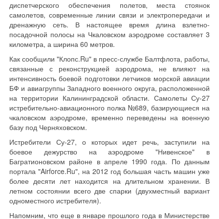
диспетчерского обеспечения полетов, места стоянок
самолетов, современные линии связи и электропередачи и
дренажную сеть. В настоящее время длина взлетно-
посадочной полосы на Чкаловском аэродроме составляет 3
километра, а ширина 60 метров.
Как сообщили "Клопс.Ru" в пресс-службе Балтфлота, работы,
связанные с реконструкцией аэродрома, не влияют на
интенсивность боевой подготовки летчиков морской авиации
БФ и авиагруппы Западного военного округа, расположенной
на территории Калининградской области. Самолеты Су-27
истребительно-авиационного полка №689, базирующиеся на
чкаловском аэродроме, временно переведены на военную
базу под Черняховском.
Истребители Су-27, о которых идет речь, заступили на
боевое дежурство на аэродроме "Нивенское" в
Багратионовском районе в апреле 1990 года. По данным
портала "Airforce.Ru", на 2012 год большая часть машин уже
более десяти лет находится на длительном хранении. В
летном состоянии всего две спарки (двухместный вариант
одноместного истребителя).
Напомним, что еще в январе прошлого года в Министерстве